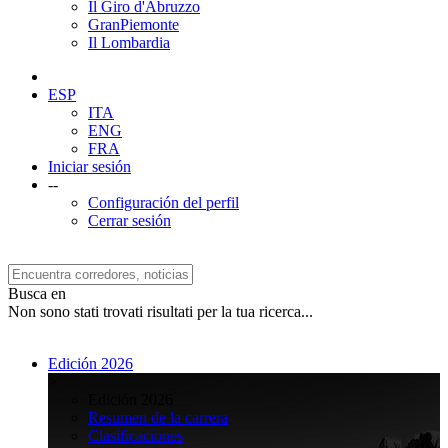
Il Giro d'Abruzzo
GranPiemonte
Il Lombardia
ESP
ITA
ENG
FRA
Iniciar sesión
--
Configuración del perfil
Cerrar sesión
Busca en
Non sono stati trovati risultati per la tua ricerca...
Edición 2026
>
Edición 2026
Resumen de la carrera
Clasificaciones