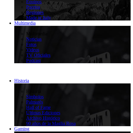
Equipos
Puertos
Regiones
Made in Italy
Multimedia
>
Multimedia
Noticias
Fotos
Videos
TV Oficiales
Podcast
Historia
>
Historia
Símbolos
Palmarés
Hall of Fame
Últimas Ediciones
Archivo Histórico
90 años de la Maglia Rosa
Gaming