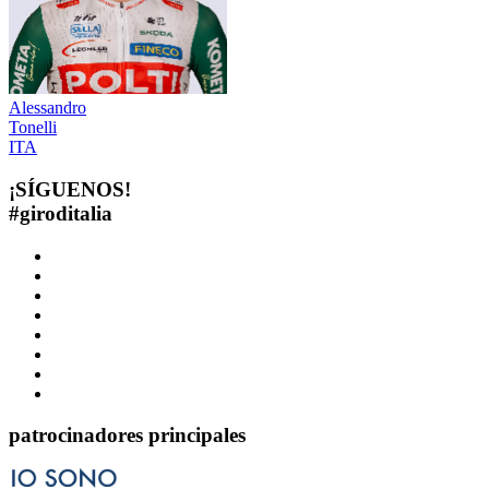
Alessandro
Tonelli
ITA
¡SÍGUENOS!
#
giroditalia
patrocinadores principales