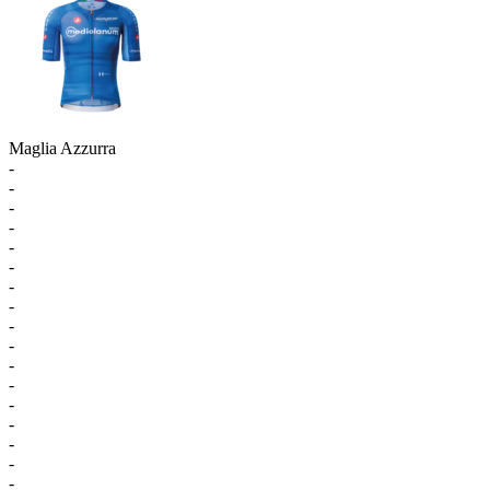
Maglia Azzurra
-
-
-
-
-
-
-
-
-
-
-
-
-
-
-
-
-