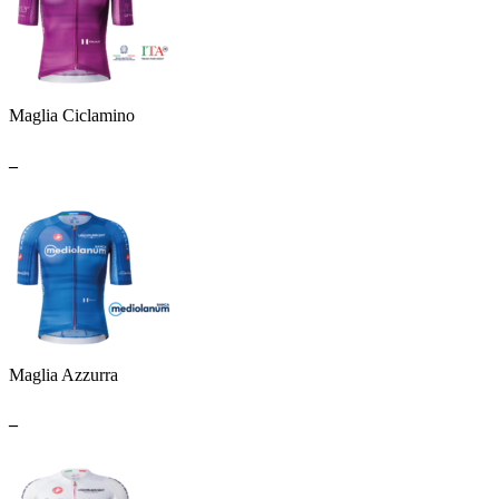
Maglia Ciclamino
_
Maglia Azzurra
_