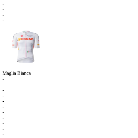
-
-
-
-
Maglia Bianca
-
-
-
-
-
-
-
-
-
-
-