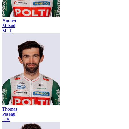
Andrea
Mifsud
MLT
Thomas
Pesenti
ITA