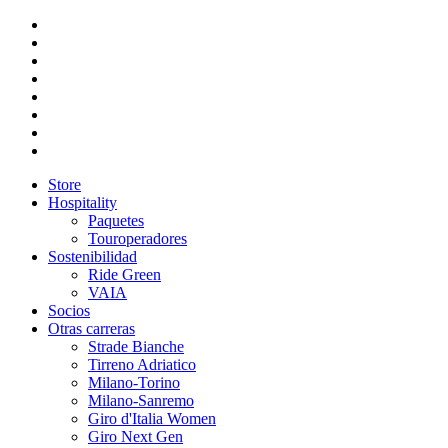
Store
Hospitality
Paquetes
Touroperadores
Sostenibilidad
Ride Green
VAIA
Socios
Otras carreras
Strade Bianche
Tirreno Adriatico
Milano-Torino
Milano-Sanremo
Giro d'Italia Women
Giro Next Gen