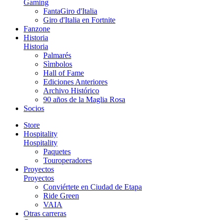
Gaming
FantaGiro d'Italia
Giro d'Italia en Fortnite
Fanzone
Historia
Historia
Palmarés
Sìmbolos
Hall of Fame
Ediciones Anteriores
Archivo Histórico
90 años de la Maglia Rosa
Socios
Store
Hospitality
Hospitality
Paquetes
Touroperadores
Proyectos
Proyectos
Conviértete en Ciudad de Etapa
Ride Green
VAIA
Otras carreras