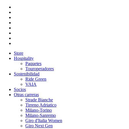
Store
Hospitality
Paquetes
Touroperadores
Sostenibilidad
Ride Green
VAIA
Socios
Otras carreras
Strade Bianche
Tirreno Adriatico
Milano-Torino
Milano-Sanremo
Giro d'Italia Women
Giro Next Gen