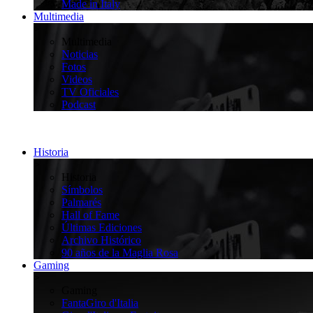
Made in Italy
Multimedia
>
Multimedia
Noticias
Fotos
Videos
TV Oficiales
Podcast
Historia
>
Historia
Símbolos
Palmarés
Hall of Fame
Últimas Ediciones
Archivo Histórico
90 años de la Maglia Rosa
Gaming
>
Gaming
FantaGiro d'Italia