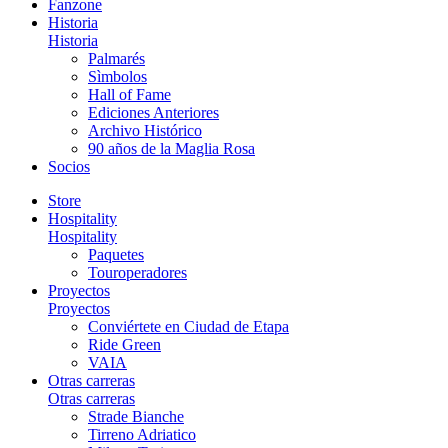
Fanzone
Historia
Historia
Palmarés
Sìmbolos
Hall of Fame
Ediciones Anteriores
Archivo Histórico
90 años de la Maglia Rosa
Socios
Store
Hospitality
Hospitality
Paquetes
Touroperadores
Proyectos
Proyectos
Conviértete en Ciudad de Etapa
Ride Green
VAIA
Otras carreras
Otras carreras
Strade Bianche
Tirreno Adriatico