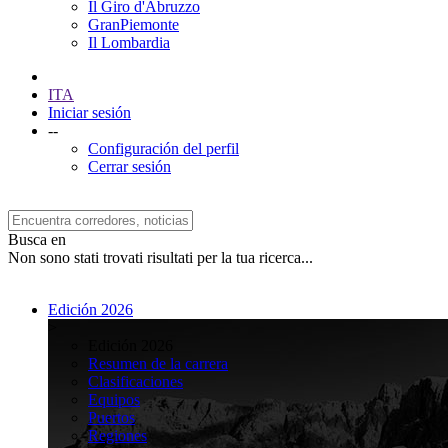
Il Giro d'Abruzzo
GranPiemonte
Il Lombardia
ITA
Iniciar sesión
--
Configuración del perfil
Cerrar sesión
Busca en
Non sono stati trovati risultati per la tua ricerca...
Edición 2026
>
Edición 2026
Resumen de la carrera
Clasificaciones
Equipos
Puertos
Regiones