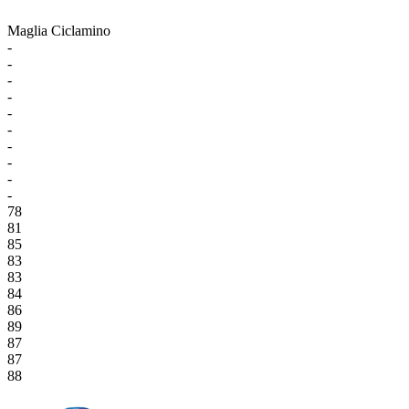
Maglia Ciclamino
-
-
-
-
-
-
-
-
-
-
78
81
85
83
83
84
86
89
87
87
88