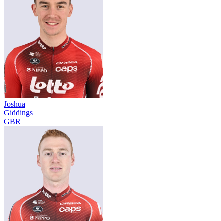
Joshua
Giddings
GBR