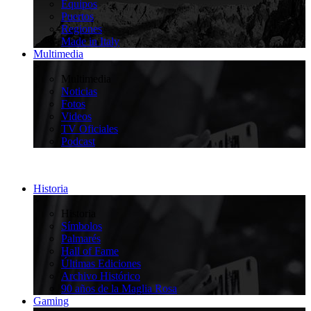
Equipos
Puertos
Regiones
Made in Italy
Multimedia
>
Multimedia
Noticias
Fotos
Videos
TV Oficiales
Podcast
Historia
>
Historia
Símbolos
Palmarés
Hall of Fame
Últimas Ediciones
Archivo Histórico
90 años de la Maglia Rosa
Gaming