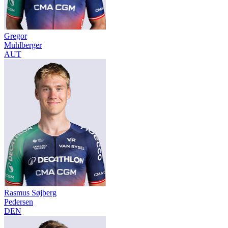
Gregor
Muhlberger
AUT
Rasmus Søjberg
Pedersen
DEN