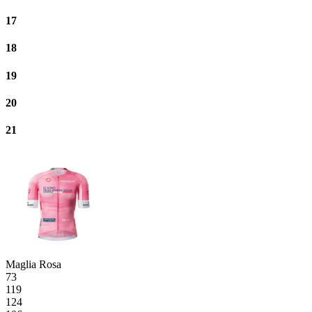
17
18
19
20
21
Maglia Rosa
73
119
124