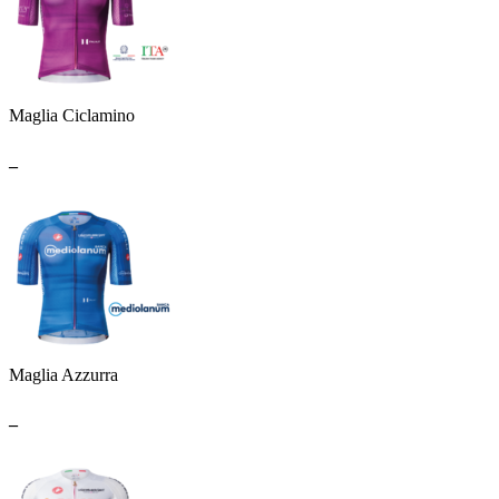
Maglia Ciclamino
_
Maglia Azzurra
_