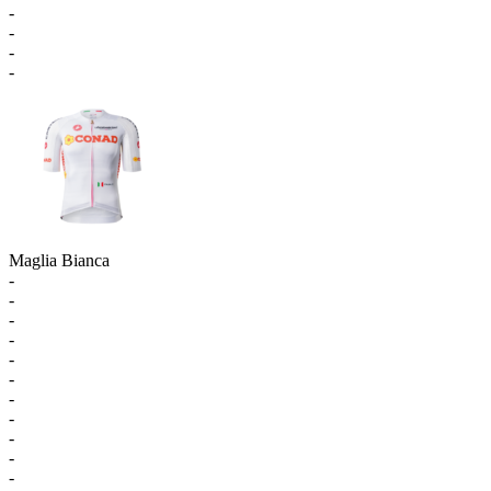
-
-
-
-
Maglia Bianca
-
-
-
-
-
-
-
-
-
-
-