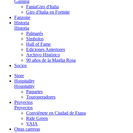
Gaming
FantaGiro d'Italia
Giro d'Italia en Fortnite
Fanzone
Historia
Historia
Palmarés
Sìmbolos
Hall of Fame
Ediciones Anteriores
Archivo Histórico
90 años de la Maglia Rosa
Socios
Store
Hospitality
Hospitality
Paquetes
Touroperadores
Proyectos
Proyectos
Conviértete en Ciudad de Etapa
Ride Green
VAIA
Otras carreras