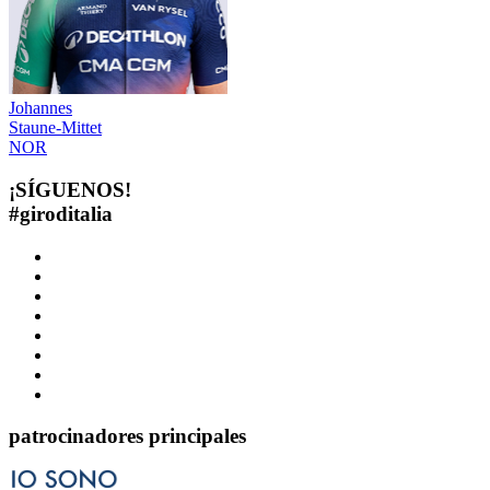
Johannes
Staune-Mittet
NOR
¡SÍGUENOS!
#
giroditalia
patrocinadores principales