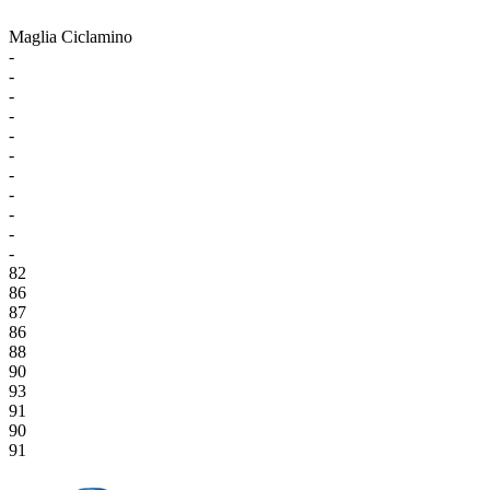
Maglia Ciclamino
-
-
-
-
-
-
-
-
-
-
-
82
86
87
86
88
90
93
91
90
91