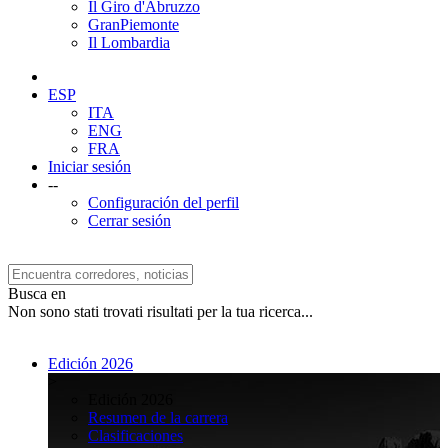
Il Giro d'Abruzzo
GranPiemonte
Il Lombardia
ESP
ITA
ENG
FRA
Iniciar sesión
--
Configuración del perfil
Cerrar sesión
Busca en
Non sono stati trovati risultati per la tua ricerca...
Edición 2026
>
Edición 2026
Resumen de la carrera
Clasificaciones