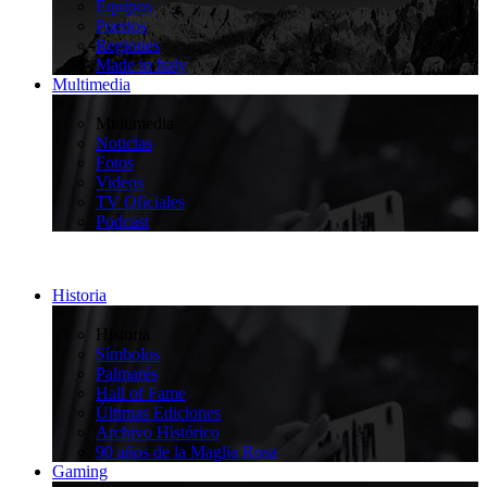
Equipos
Puertos
Regiones
Made in Italy
Multimedia
>
Multimedia
Noticias
Fotos
Videos
TV Oficiales
Podcast
Historia
>
Historia
Símbolos
Palmarés
Hall of Fame
Últimas Ediciones
Archivo Histórico
90 años de la Maglia Rosa
Gaming