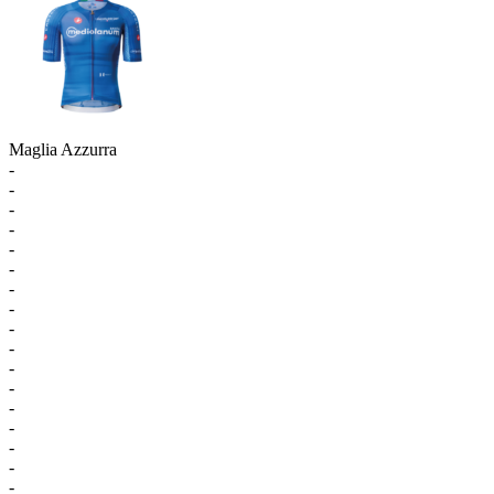
Maglia Azzurra
-
-
-
-
-
-
-
-
-
-
-
-
-
-
-
-
-