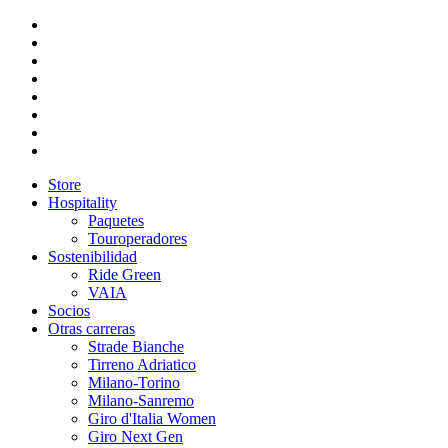
Store
Hospitality
Paquetes
Touroperadores
Sostenibilidad
Ride Green
VAIA
Socios
Otras carreras
Strade Bianche
Tirreno Adriatico
Milano-Torino
Milano-Sanremo
Giro d'Italia Women
Giro Next Gen