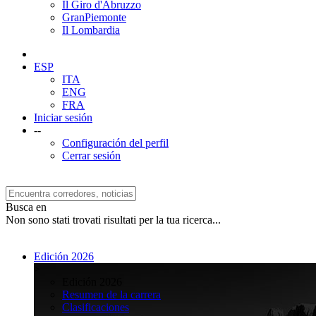
Il Giro d'Abruzzo
GranPiemonte
Il Lombardia
ESP
ITA
ENG
FRA
Iniciar sesión
--
Configuración del perfil
Cerrar sesión
Busca en
Non sono stati trovati risultati per la tua ricerca...
Edición 2026
>
Edición 2026
Resumen de la carrera
Clasificaciones