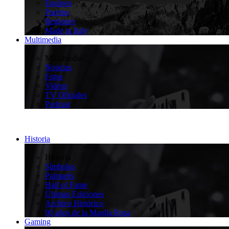
Equipos
Puertos
Regiones
Made in Italy
Multimedia
>
Multimedia
Noticias
Fotos
Videos
TV Oficiales
Podcast
Historia
>
Historia
Símbolos
Palmarés
Hall of Fame
Últimas Ediciones
Archivo Histórico
90 años de la Maglia Rosa
Gaming