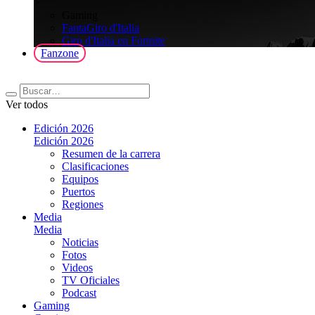
>
Gaming
FantaGiro d'Italia
Giro d'Italia en Fortnite
Fanzone
Ver todos
Edición 2026
Edición 2026
Resumen de la carrera
Clasificaciones
Equipos
Puertos
Regiones
Media
Media
Noticias
Fotos
Videos
TV Oficiales
Podcast
Gaming