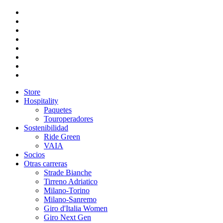
Store
Hospitality
Paquetes
Touroperadores
Sostenibilidad
Ride Green
VAIA
Socios
Otras carreras
Strade Bianche
Tirreno Adriatico
Milano-Torino
Milano-Sanremo
Giro d'Italia Women
Giro Next Gen