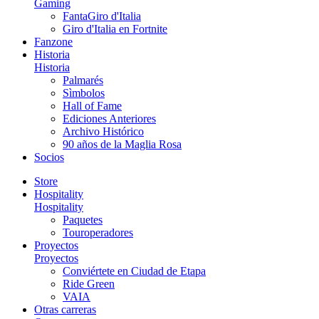
Gaming
FantaGiro d'Italia
Giro d'Italia en Fortnite
Fanzone
Historia
Historia
Palmarés
Sìmbolos
Hall of Fame
Ediciones Anteriores
Archivo Histórico
90 años de la Maglia Rosa
Socios
Store
Hospitality
Hospitality
Paquetes
Touroperadores
Proyectos
Proyectos
Conviértete en Ciudad de Etapa
Ride Green
VAIA
Otras carreras