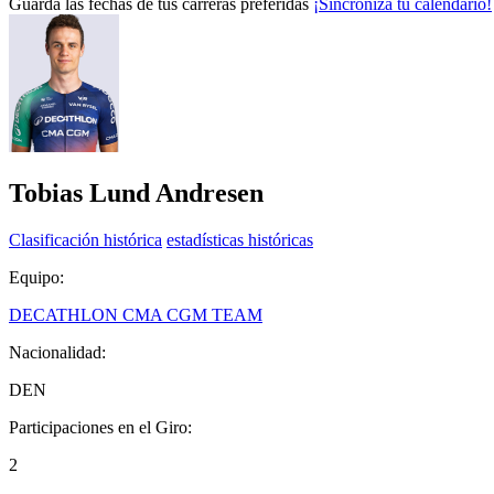
Guarda las fechas de tus carreras preferidas
¡Sincroniza tu calendario!
Tobias Lund Andresen
Clasificación histórica
estadísticas históricas
Equipo:
DECATHLON CMA CGM TEAM
Nacionalidad:
DEN
Participaciones en el Giro:
2