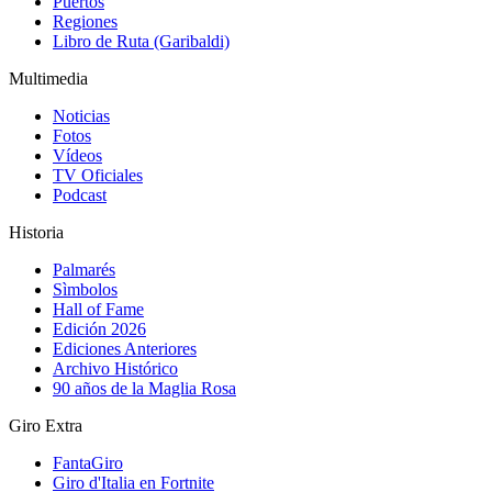
Puertos
Regiones
Libro de Ruta (Garibaldi)
Multimedia
Noticias
Fotos
Vídeos
TV Oficiales
Podcast
Historia
Palmarés
Sìmbolos
Hall of Fame
Edición 2026
Ediciones Anteriores
Archivo Histórico
90 años de la Maglia Rosa
Giro Extra
FantaGiro
Giro d'Italia en Fortnite