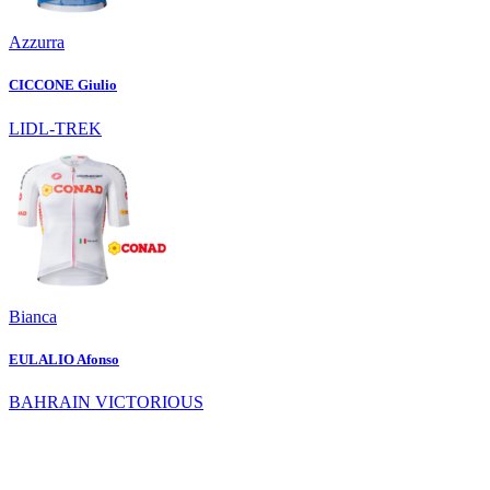
Azzurra
CICCONE Giulio
LIDL-TREK
Bianca
EULALIO Afonso
BAHRAIN VICTORIOUS