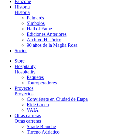
Fanzone
Historia
Historia
Palmarés
Sìmbolos
Hall of Fame
Ediciones Anteriores
Archivo Histórico
90 años de la Maglia Rosa
Socios
Store
Hospitality
Hospitality
Paquetes
Touroperadores
Proyectos
Proyectos
Conviértete en Ciudad de Etapa
Ride Green
VAIA
Otras carreras
Otras carreras
Strade Bianche
Tirreno Adriatico