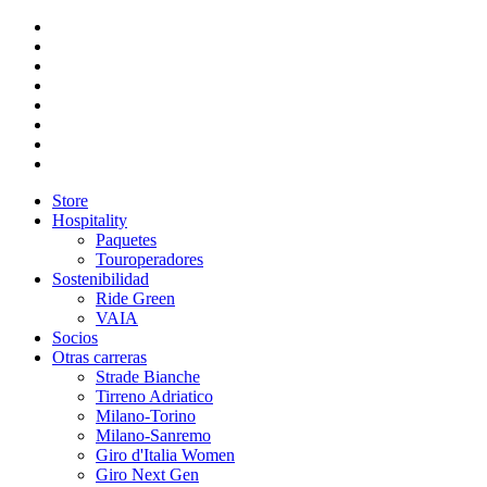
Store
Hospitality
Paquetes
Touroperadores
Sostenibilidad
Ride Green
VAIA
Socios
Otras carreras
Strade Bianche
Tirreno Adriatico
Milano-Torino
Milano-Sanremo
Giro d'Italia Women
Giro Next Gen