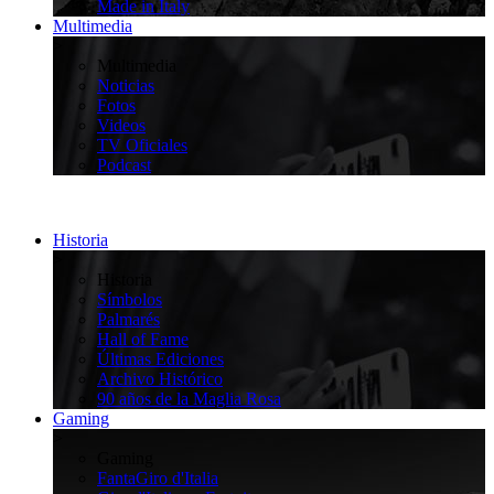
Made in Italy
Multimedia
>
Multimedia
Noticias
Fotos
Videos
TV Oficiales
Podcast
Historia
>
Historia
Símbolos
Palmarés
Hall of Fame
Últimas Ediciones
Archivo Histórico
90 años de la Maglia Rosa
Gaming
>
Gaming
FantaGiro d'Italia