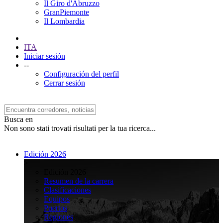
Il Giro d'Abruzzo
GranPiemonte
Il Lombardia
ITA
Iniciar sesión
--
Configuración del perfil
Cerrar sesión
Busca en
Non sono stati trovati risultati per la tua ricerca...
Edición 2026
>
Edición 2026
Resumen de la carrera
Clasificaciones
Equipos
Puertos
Regiones