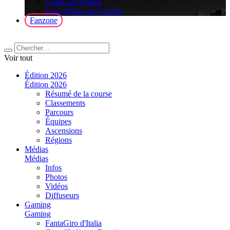
FantaGiro d'Italia
Giro d'Italia sur Fortnite
Fanzone
Voir tout
Édition 2026
Édition 2026
Résumé de la course
Classements
Parcours
Équipes
Ascensions
Régions
Médias
Médias
Infos
Photos
Vidéos
Diffuseurs
Gaming
Gaming
FantaGiro d'Italia