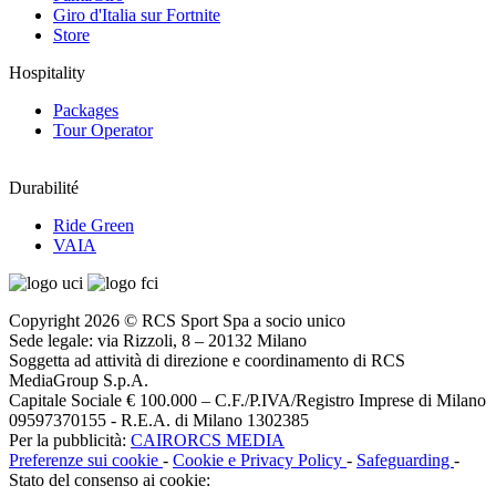
Giro d'Italia sur Fortnite
Store
Hospitality
Packages
Tour Operator
Durabilité
Ride Green
VAIA
Copyright 2026 © RCS Sport Spa a socio unico
Sede legale: via Rizzoli, 8 – 20132 Milano
Soggetta ad attività di direzione e coordinamento di RCS
MediaGroup S.p.A.
Capitale Sociale € 100.000 – C.F./P.IVA/Registro Imprese di Milano
09597370155 - R.E.A. di Milano 1302385
Per la pubblicità:
CAIRORCS MEDIA
Preferenze sui cookie
-
Cookie e Privacy Policy
-
Safeguarding
-
Stato del consenso ai cookie: