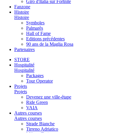
Giro d'Italia sur Fortnite
Fanzone
Histoire
Histoire
Symboles
Palmarès
Hall of Fame
Editions précédentes
90 ans de la Maglia Rosa
Partenaires
STORE
Hospitalité
Hospitalité
Packages
Tour Operator
Projets
Projets
Devenez une ville-étape
Ride Green
VAIA
Autres courses
Autres courses
Strade Bianche
Tirreno Adriatico