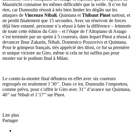
Maastricht connaisse les mêmes difficultés que la veille. Il n’en fut
rien, car Dumoulin réussit à très bien limiter les dégâts sur les
attaques de
Vincenzo Nibali
, Quintana et
Thibaut Pinot
surtout, et
ne perdit finalement que 15 secondes. Avec un réservoir de forces
déjà bien entamé, personne n’a réussi à faire la différence – leitmotiv
de toute cette édition du Giro – et l’étape de l’Altopiano di Asiago
s’est terminée par un sprint à 5 coureurs, dans lequel Pinot a réussi à
devancer Ilnur Zakarin, Nibali, Domenico Pozzovivo et Quintana.
Pour le grimpeur français, très apprécié des tifosi, ce fut sa première
et unique victoire au Giro, même si cela ne lui suffira pas pour
monter sur le podium final à Milan.
Le contre-la-montre final débutera en effet avec six coureurs
regroupés en seulement 1’30’’. Dans ce lot, Dumoulin l’emportera,
comme prévu, pour s’offrir le Giro avec 31’’ d’avance sur Quintana,
40’’ sur Nibali et 1’17’’ sur Pinot.
Lire plus
Partager