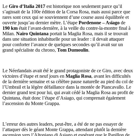
Le
Giro d’Italia 2017
est historique non seulement parce qu’il
s’agissait de la 100e édition de la Corsa Rosa, mais aussi parce que
rares sont ceux qui se souviennent d’une course aussi équilibrée et
ouverte jusqu’au dernier mètre. L’étape
Pordenone – Asiago
de
190 km
était l’avant-dernière, à la veille du contre-la-montre final à
Milan.
Nairo Quintana
portait la Maglia Rosa, mais il se trouvait
dans une situation inhabituelle pour un leader : il devait attaquer
pour conforter l’avance de quelques secondes qu’il avait sur un
grand spécialiste du chrono,
Tom Dumoulin
.
Le Néerlandais avait été le grand protagoniste de ce Giro, avec deux
victoires d’étape et neuf jours en
Maglia Rosa
, avant les difficultés
de la dernière semaine et sa célèbre pause naturelle au pied du col de
l’Umbrail et la légère défaillance dans la montée de Piancavallo. Le
dernier grand test pour lui, qui avait cédé la Maglia Rosa au profit de
Quintana, était donc l’étape d’Asiago, qui comprenait également
l’ascension du Monte Grappa.
L’erreur des autres leaders, peut-être, a été de ne pas essayer de
l’attaquer dès le géant Monte Grappa, attendant plutôt la dernière
ascension vers l’Altopiano di Asiago et espérant que le Papillon de