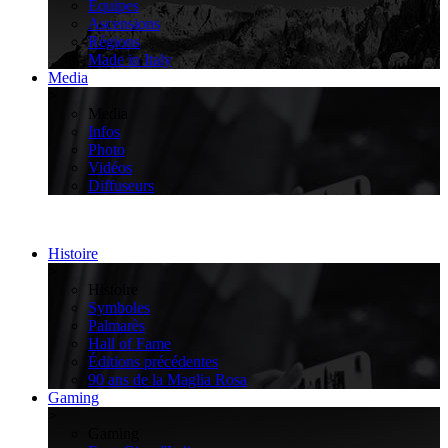
Équipes
Ascensions
Régions
Made in Italy
Media
>
Media
Infos
Photo
Vidéos
Diffuseurs
Histoire
>
Histoire
Symboles
Palmarès
Hall of Fame
Éditions précédentes
90 ans de la Maglia Rosa
Gaming
>
Gaming