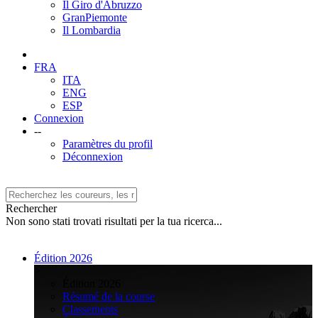
Il Giro d'Abruzzo
GranPiemonte
Il Lombardia
FRA
ITA
ENG
ESP
Connexion
--
Paramètres du profil
Déconnexion
Rechercher
Non sono stati trovati risultati per la tua ricerca...
Édition 2026
>
Édition 2026
Résumé de la course
Classements