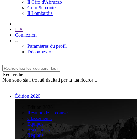
Il Giro d'Abruzzo
GranPiemonte
Il Lombardia
ITA
Connexion
--
Paramètres du profil
Déconnexion
Rechercher
Non sono stati trovati risultati per la tua ricerca...
Édition 2026
>
Édition 2026
Résumé de la course
Classements
Équipes
Ascensions
Régions