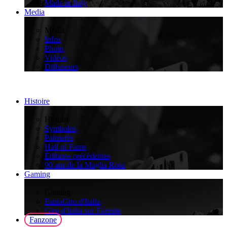
Made in Italy
Media
>
Media
Infos
Photo
Vidéos
Diffuseurs
Histoire
>
Histoire
Symboles
Palmarès
Hall of Fame
Éditions précédentes
90 ans de la Maglia Rosa
Gaming
>
Gaming
FantaGiro d'Italia
Giro d'Italia sur Fortnite
Fanzone