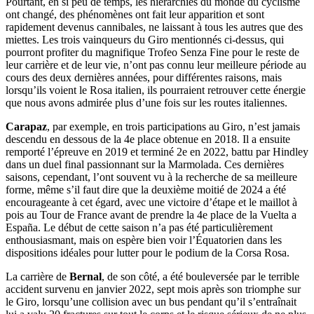
Pourtant, en si peu de temps, les hiérarchies du monde du cyclisme
ont changé, des phénomènes ont fait leur apparition et sont
rapidement devenus cannibales, ne laissant à tous les autres que des
miettes. Les trois vainqueurs du Giro mentionnés ci-dessus, qui
pourront profiter du magnifique Trofeo Senza Fine pour le reste de
leur carrière et de leur vie, n’ont pas connu leur meilleure période au
cours des deux dernières années, pour différentes raisons, mais
lorsqu’ils voient le Rosa italien, ils pourraient retrouver cette énergie
que nous avons admirée plus d’une fois sur les routes italiennes.
Carapaz
, par exemple, en trois participations au Giro, n’est jamais
descendu en dessous de la 4e place obtenue en 2018. Il a ensuite
remporté l’épreuve en 2019 et terminé 2e en 2022, battu par Hindley
dans un duel final passionnant sur la Marmolada. Ces dernières
saisons, cependant, l’ont souvent vu à la recherche de sa meilleure
forme, même s’il faut dire que la deuxième moitié de 2024 a été
encourageante à cet égard, avec une victoire d’étape et le maillot à
pois au Tour de France avant de prendre la 4e place de la Vuelta a
España. Le début de cette saison n’a pas été particulièrement
enthousiasmant, mais on espère bien voir l’Équatorien dans les
dispositions idéales pour lutter pour le podium de la Corsa Rosa.
La carrière de
Bernal
, de son côté, a été bouleversée par le terrible
accident survenu en janvier 2022, sept mois après son triomphe sur
le Giro, lorsqu’une collision avec un bus pendant qu’il s’entraînait