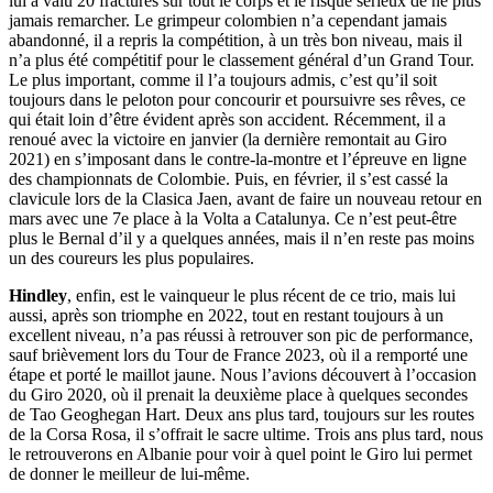
lui a valu 20 fractures sur tout le corps et le risque sérieux de ne plus
jamais remarcher. Le grimpeur colombien n’a cependant jamais
abandonné, il a repris la compétition, à un très bon niveau, mais il
n’a plus été compétitif pour le classement général d’un Grand Tour.
Le plus important, comme il l’a toujours admis, c’est qu’il soit
toujours dans le peloton pour concourir et poursuivre ses rêves, ce
qui était loin d’être évident après son accident. Récemment, il a
renoué avec la victoire en janvier (la dernière remontait au Giro
2021) en s’imposant dans le contre-la-montre et l’épreuve en ligne
des championnats de Colombie. Puis, en février, il s’est cassé la
clavicule lors de la Clasica Jaen, avant de faire un nouveau retour en
mars avec une 7e place à la Volta a Catalunya. Ce n’est peut-être
plus le Bernal d’il y a quelques années, mais il n’en reste pas moins
un des coureurs les plus populaires.
Hindley
, enfin, est le vainqueur le plus récent de ce trio, mais lui
aussi, après son triomphe en 2022, tout en restant toujours à un
excellent niveau, n’a pas réussi à retrouver son pic de performance,
sauf brièvement lors du Tour de France 2023, où il a remporté une
étape et porté le maillot jaune. Nous l’avions découvert à l’occasion
du Giro 2020, où il prenait la deuxième place à quelques secondes
de Tao Geoghegan Hart. Deux ans plus tard, toujours sur les routes
de la Corsa Rosa, il s’offrait le sacre ultime. Trois ans plus tard, nous
le retrouverons en Albanie pour voir à quel point le Giro lui permet
de donner le meilleur de lui-même.