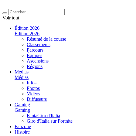
Voir tout
Édition 2026
Édition 2026
Résumé de la course
Classements
Parcours
Équipes
Ascensions
Régions
Médias
Médias
Infos
Photos
Vidéos
Diffuseurs
Gaming
Gaming
FantaGiro d'Italia
Giro d'Italia sur Fortnite
Fanzone
Histoire