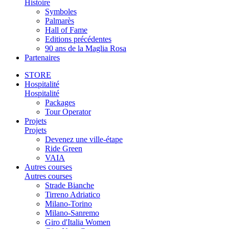
Histoire
Symboles
Palmarès
Hall of Fame
Editions précédentes
90 ans de la Maglia Rosa
Partenaires
STORE
Hospitalité
Hospitalité
Packages
Tour Operator
Projets
Projets
Devenez une ville-étape
Ride Green
VAIA
Autres courses
Autres courses
Strade Bianche
Tirreno Adriatico
Milano-Torino
Milano-Sanremo
Giro d'Italia Women