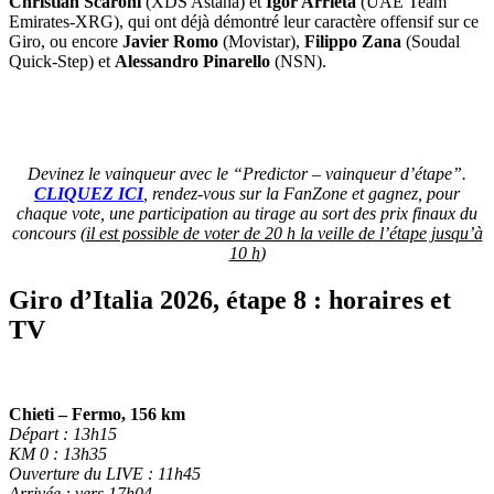
Christian Scaroni
(XDS Astana) et
Igor Arrieta
(UAE Team
Emirates-XRG), qui ont déjà démontré leur caractère offensif sur ce
Giro, ou encore
Javier Romo
(Movistar),
Filippo Zana
(Soudal
Quick-Step) et
Alessandro Pinarello
(NSN).
Devinez le vainqueur avec le “Predictor – vainqueur d’étape”.
CLIQUEZ ICI
, rendez-vous sur la FanZone et gagnez, pour
chaque vote, une participation au tirage au sort des prix finaux du
concours (
il est possible de voter de 20 h la veille de l’étape jusqu’à
10 h
)
Giro d’Italia 2026, étape 8 : horaires et
TV
Chieti – Fermo, 156 km
Départ : 13h15
KM 0 : 13h35
Ouverture du LIVE : 11h45
Arrivée : vers 17h04