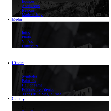
Équipes
Ascensions
Régions
Made in Italy
Media
>
Media
Infos
Photo
Vidéos
Diffuseurs
Histoire
>
Histoire
Symboles
Palmarès
Hall of Fame
Éditions précédentes
90 ans de la Maglia Rosa
Gaming
>
Gaming