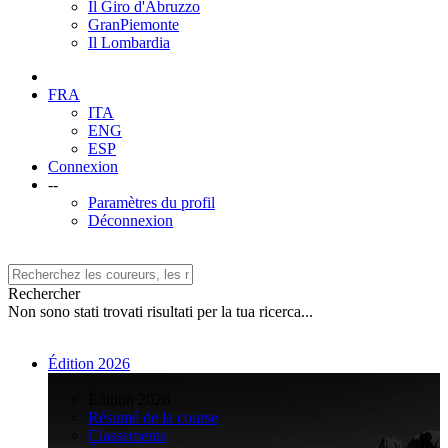
Il Giro d'Abruzzo
GranPiemonte
Il Lombardia
FRA
ITA
ENG
ESP
Connexion
--
Paramètres du profil
Déconnexion
Rechercher
Non sono stati trovati risultati per la tua ricerca...
Édition 2026
>
Édition 2026
Résumé de la course
Classements