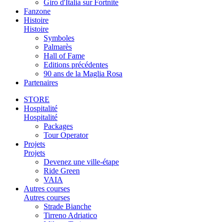
Giro d'Italia sur Fortnite
Fanzone
Histoire
Histoire
Symboles
Palmarès
Hall of Fame
Editions précédentes
90 ans de la Maglia Rosa
Partenaires
STORE
Hospitalité
Hospitalité
Packages
Tour Operator
Projets
Projets
Devenez une ville-étape
Ride Green
VAIA
Autres courses
Autres courses
Strade Bianche
Tirreno Adriatico