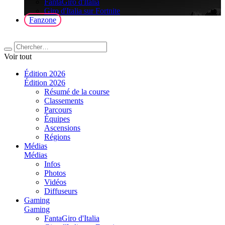
FantaGiro d'Italia
Giro d'Italia sur Fortnite
Fanzone
Voir tout
Édition 2026
Édition 2026
Résumé de la course
Classements
Parcours
Équipes
Ascensions
Régions
Médias
Médias
Infos
Photos
Vidéos
Diffuseurs
Gaming
Gaming
FantaGiro d'Italia