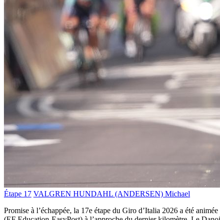
Étape 17
VALGREN HUNDAHL (ANDERSEN) Michael
Promise à l’échappée, la 17e étape du Giro d’Italia 2026 a été animée
(EF Education-EasyPost) à l’approche du dernier kilomètre. Le Danois 