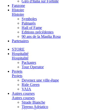
Giro d'Italia sur Fortnite
Fanzone
Histoire
Histoire
Symboles
Palmarès
Hall of Fame
Editions précédentes
90 ans de la Maglia Rosa
Partenaires
STORE
Hospitalité
Hospitalité
Packages
Tour Operator
Projets
Projets
Devenez une ville-étape
Ride Green
VAIA
Autres courses
Autres courses
Strade Bianche
Tirreno Adriatico