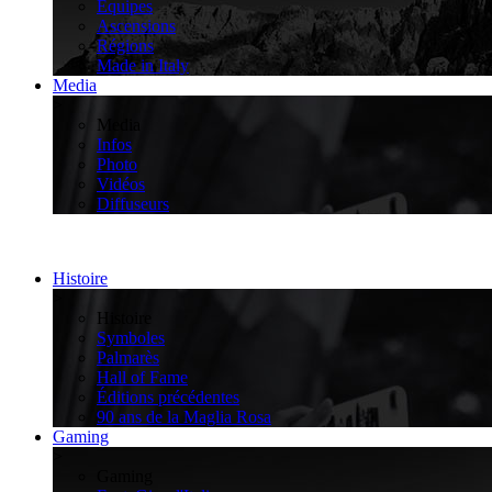
Équipes
Ascensions
Régions
Made in Italy
Media
>
Media
Infos
Photo
Vidéos
Diffuseurs
Histoire
>
Histoire
Symboles
Palmarès
Hall of Fame
Éditions précédentes
90 ans de la Maglia Rosa
Gaming
>
Gaming