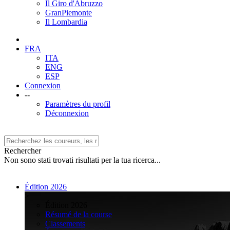
Il Giro d'Abruzzo
GranPiemonte
Il Lombardia
FRA
ITA
ENG
ESP
Connexion
--
Paramètres du profil
Déconnexion
Rechercher
Non sono stati trovati risultati per la tua ricerca...
Édition 2026
>
Édition 2026
Résumé de la course
Classements