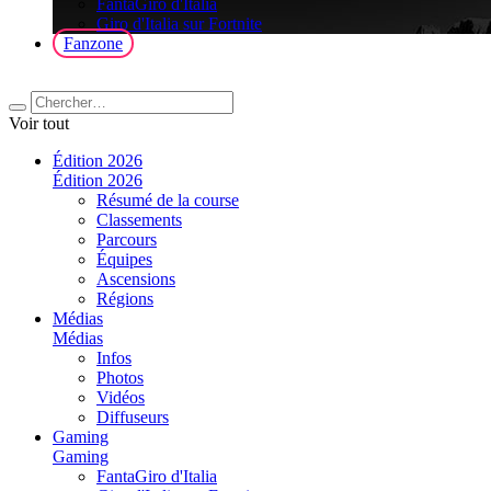
FantaGiro d'Italia
Giro d'Italia sur Fortnite
Fanzone
Voir tout
Édition 2026
Édition 2026
Résumé de la course
Classements
Parcours
Équipes
Ascensions
Régions
Médias
Médias
Infos
Photos
Vidéos
Diffuseurs
Gaming
Gaming
FantaGiro d'Italia