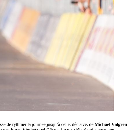
sé de rythmer la journée jusqu’à celle, décisive, de
Michael Valgren
e par
Jonas Vingegaard
(Visma-Lease a Bike) qui a vécu une