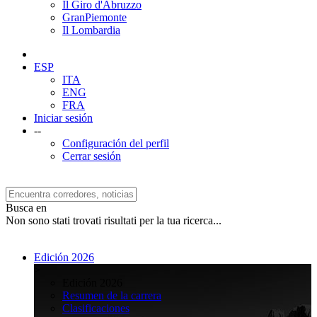
Il Giro d'Abruzzo
GranPiemonte
Il Lombardia
ESP
ITA
ENG
FRA
Iniciar sesión
--
Configuración del perfil
Cerrar sesión
Busca en
Non sono stati trovati risultati per la tua ricerca...
Edición 2026
>
Edición 2026
Resumen de la carrera
Clasificaciones