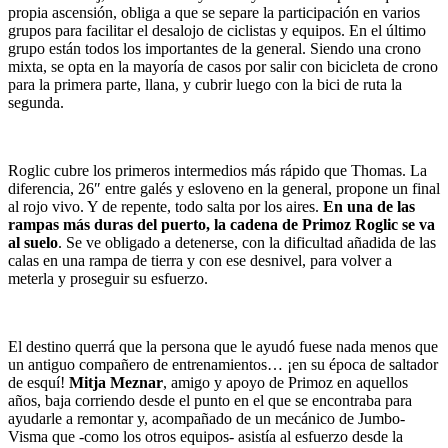
propia ascensión, obliga a que se separe la participación en varios
grupos para facilitar el desalojo de ciclistas y equipos. En el último
grupo están todos los importantes de la general. Siendo una crono
mixta, se opta en la mayoría de casos por salir con bicicleta de crono
para la primera parte, llana, y cubrir luego con la bici de ruta la
segunda.
Roglic cubre los primeros intermedios más rápido que Thomas. La
diferencia, 26″ entre galés y esloveno en la general, propone un final
al rojo vivo. Y de repente, todo salta por los aires.
En una de las
rampas más duras del puerto, la cadena de Primoz Roglic se va
al suelo
. Se ve obligado a detenerse, con la dificultad añadida de las
calas en una rampa de tierra y con ese desnivel, para volver a
meterla y proseguir su esfuerzo.
El destino querrá que la persona que le ayudó fuese nada menos que
un antiguo compañero de entrenamientos… ¡en su época de saltador
de esquí!
Mitja Meznar
, amigo y apoyo de Primoz en aquellos
años, baja corriendo desde el punto en el que se encontraba para
ayudarle a remontar y, acompañado de un mecánico de Jumbo-
Visma que -como los otros equipos- asistía al esfuerzo desde la