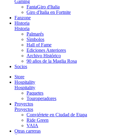
Gaming
FantaGiro d'Italia
Giro d'Italia en Fortnite
Fanzone
Historia
Historia
Palmarés
Sìmbolos
Hall of Fame
Ediciones Anteriores
Archivo Histórico
90 años de la Maglia Rosa
Socios
Store
Hospitality
Hospitality
Paquetes
Touroperadores
Proyectos
Proyectos
Conviértete en Ciudad de Etapa
Ride Green
VAIA
Otras carreras