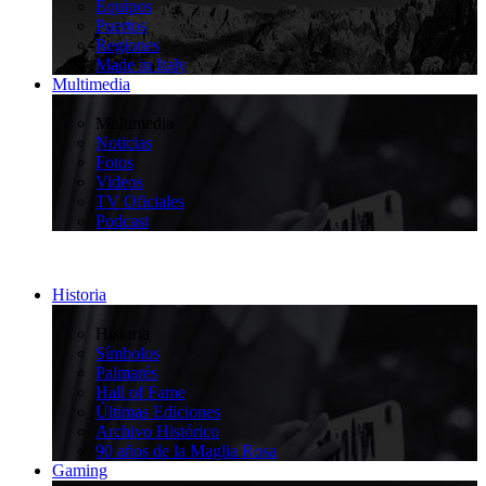
Equipos
Puertos
Regiones
Made in Italy
Multimedia
>
Multimedia
Noticias
Fotos
Videos
TV Oficiales
Podcast
Historia
>
Historia
Símbolos
Palmarés
Hall of Fame
Últimas Ediciones
Archivo Histórico
90 años de la Maglia Rosa
Gaming