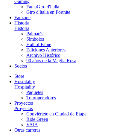
Gaming
FantaGiro d'Italia
Giro d'Italia en Fortnite
Fanzone
Historia
Historia
Palmarés
Sìmbolos
Hall of Fame
Ediciones Anteriores
Archivo Histórico
90 años de la Maglia Rosa
Socios
Store
Hospitality
Hospitality
Paquetes
Touroperadores
Proyectos
Proyectos
Conviértete en Ciudad de Etapa
Ride Green
VAIA
Otras carreras