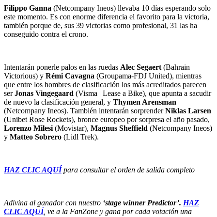
Filippo Ganna
(Netcompany Ineos) llevaba 10 días esperando solo
este momento. Es con enorme diferencia el favorito para la victoria,
también porque de, sus 39 victorias como profesional, 31 las ha
conseguido contra el crono.
Intentarán ponerle palos en las ruedas
Alec Segaert
(Bahrain
Victorious) y
Rémi Cavagna
(Groupama-FDJ United), mientras
que entre los hombres de clasificación los más acreditados parecen
ser
Jonas Vingegaard
(Visma | Lease a Bike), que apunta a sacudir
de nuevo la clasificación general, y
Thymen Arensman
(Netcompany Ineos). También intentarán sorprender
Niklas Larsen
(Unibet Rose Rockets), bronce europeo por sorpresa el año pasado,
Lorenzo Milesi
(Movistar),
Magnus Sheffield
(Netcompany Ineos)
y
Matteo Sobrero
(Lidl Trek).
HAZ CLIC AQUÍ
para consultar el orden de salida completo
Adivina al ganador con nuestro
‘stage winner Predictor’.
HAZ
CLIC AQUÍ
, ve a la FanZone y gana por cada votación una