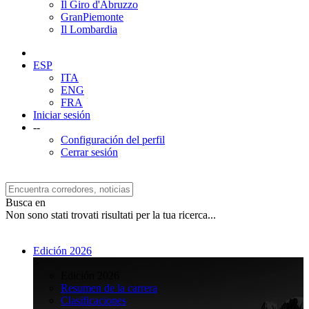
Il Giro d'Abruzzo
GranPiemonte
Il Lombardia
ESP
ITA
ENG
FRA
Iniciar sesión
--
Configuración del perfil
Cerrar sesión
Busca en
Non sono stati trovati risultati per la tua ricerca...
Edición 2026
>
Edición 2026
Resumen de la carrera
Clasificaciones