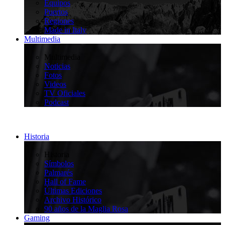
Equipos
Puertos
Regiones
Made in Italy
Multimedia
>
Multimedia
Noticias
Fotos
Videos
TV Oficiales
Podcast
Historia
>
Historia
Símbolos
Palmarés
Hall of Fame
Últimas Ediciones
Archivo Histórico
90 años de la Maglia Rosa
Gaming