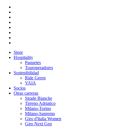
Store
Hospitality
Paquetes
Touroperadores
Sostenibilidad
Ride Green
VAIA
Socios
Otras carreras
Strade Bianche
Tirreno Adriatico
Milano-Torino
Milano-Sanremo
Giro d'Italia Women
Giro Next Gen