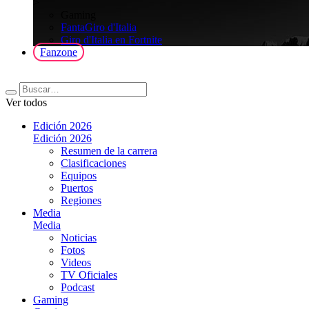
>
Gaming
FantaGiro d'Italia
Giro d'Italia en Fortnite
Fanzone
Ver todos
Edición 2026
Edición 2026
Resumen de la carrera
Clasificaciones
Equipos
Puertos
Regiones
Media
Media
Noticias
Fotos
Videos
TV Oficiales
Podcast
Gaming