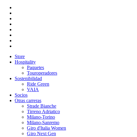
Store
Hospitality
Paquetes
Touroperadores
Sostenibilidad
Ride Green
VAIA
Socios
Otras carreras
Strade Bianche
Tirreno Adriatico
Milano-Torino
Milano-Sanremo
Giro d'Italia Women
Giro Next Gen