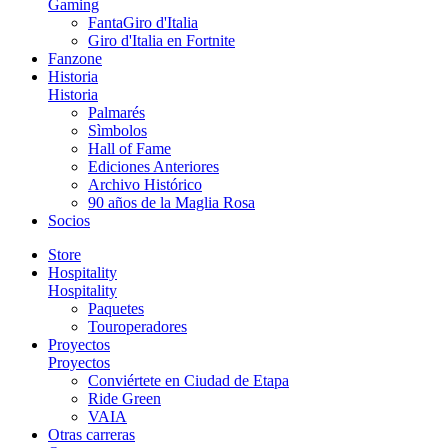
Gaming
FantaGiro d'Italia
Giro d'Italia en Fortnite
Fanzone
Historia
Historia
Palmarés
Sìmbolos
Hall of Fame
Ediciones Anteriores
Archivo Histórico
90 años de la Maglia Rosa
Socios
Store
Hospitality
Hospitality
Paquetes
Touroperadores
Proyectos
Proyectos
Conviértete en Ciudad de Etapa
Ride Green
VAIA
Otras carreras