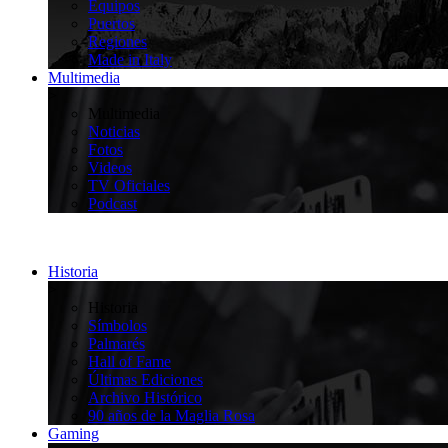
Equipos
Puertos
Regiones
Made in Italy
Multimedia
>
Multimedia
Noticias
Fotos
Videos
TV Oficiales
Podcast
Historia
>
Historia
Símbolos
Palmarés
Hall of Fame
Últimas Ediciones
Archivo Histórico
90 años de la Maglia Rosa
Gaming