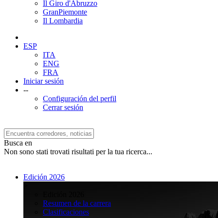
Il Giro d'Abruzzo
GranPiemonte
Il Lombardia
ESP
ITA
ENG
FRA
Iniciar sesión
--
Configuración del perfil
Cerrar sesión
Busca en
Non sono stati trovati risultati per la tua ricerca...
Edición 2026
>
Edición 2026
Resumen de la carrera
Clasificaciones