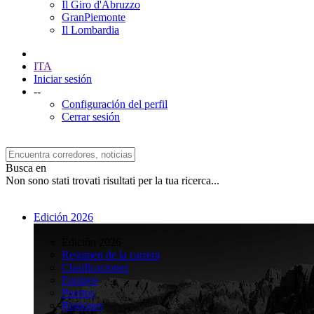
Il Giro d'Abruzzo
GranPiemonte
Il Lombardia
ITA
Iniciar sesión
--
Configuración del perfil
Cerrar sesión
Busca en
Non sono stati trovati risultati per la tua ricerca...
Edición 2026
>
Edición 2026
Resumen de la carrera
Clasificaciones
Equipos
Puertos
Regiones