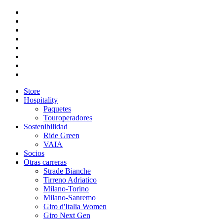
Store
Hospitality
Paquetes
Touroperadores
Sostenibilidad
Ride Green
VAIA
Socios
Otras carreras
Strade Bianche
Tirreno Adriatico
Milano-Torino
Milano-Sanremo
Giro d'Italia Women
Giro Next Gen