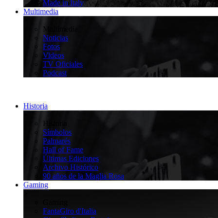
Made in Italy
Multimedia
>
Multimedia
Noticias
Fotos
Videos
TV Oficiales
Podcast
Historia
>
Historia
Símbolos
Palmarés
Hall of Fame
Últimas Ediciones
Archivo Histórico
90 años de la Maglia Rosa
Gaming
>
Gaming
FantaGiro d'Italia