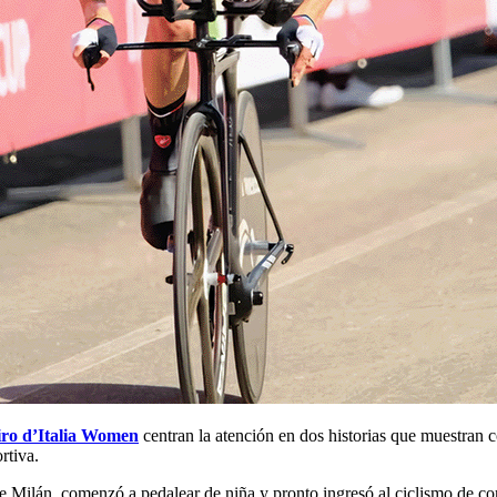
ro d’Italia Women
centran la atención en dos historias que muestran có
rtiva.
de Milán, comenzó a pedalear de niña y pronto ingresó al ciclismo de co