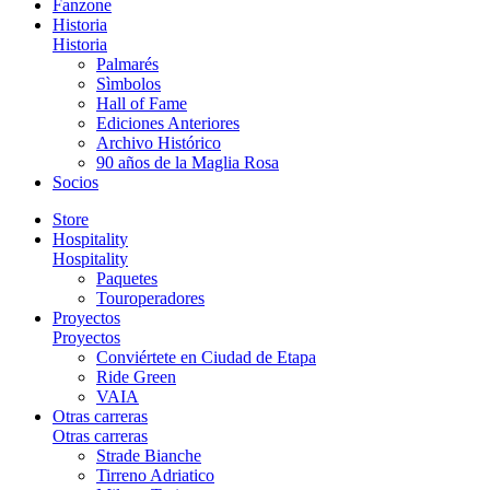
Fanzone
Historia
Historia
Palmarés
Sìmbolos
Hall of Fame
Ediciones Anteriores
Archivo Histórico
90 años de la Maglia Rosa
Socios
Store
Hospitality
Hospitality
Paquetes
Touroperadores
Proyectos
Proyectos
Conviértete en Ciudad de Etapa
Ride Green
VAIA
Otras carreras
Otras carreras
Strade Bianche
Tirreno Adriatico