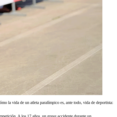
mo la vida de un atleta paralímpico es, ante todo, vida de deportista:
mpetición. A los 17 años, un grave accidente durante un