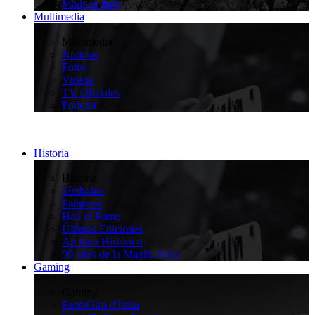
Made in Italy
Multimedia
>
Multimedia
Noticias
Fotos
Videos
TV Oficiales
Podcast
Historia
>
Historia
Símbolos
Palmarés
Hall of Fame
Últimas Ediciones
Archivo Histórico
90 años de la Maglia Rosa
Gaming
>
Gaming
FantaGiro d'Italia