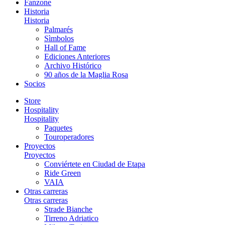
Fanzone
Historia
Historia
Palmarés
Sìmbolos
Hall of Fame
Ediciones Anteriores
Archivo Histórico
90 años de la Maglia Rosa
Socios
Store
Hospitality
Hospitality
Paquetes
Touroperadores
Proyectos
Proyectos
Conviértete en Ciudad de Etapa
Ride Green
VAIA
Otras carreras
Otras carreras
Strade Bianche
Tirreno Adriatico