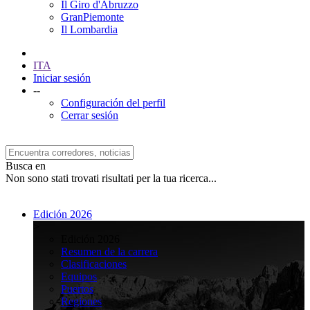
Il Giro d'Abruzzo
GranPiemonte
Il Lombardia
ITA
Iniciar sesión
--
Configuración del perfil
Cerrar sesión
Busca en
Non sono stati trovati risultati per la tua ricerca...
Edición 2026
>
Edición 2026
Resumen de la carrera
Clasificaciones
Equipos
Puertos
Regiones