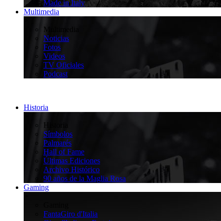
Made in Italy
Multimedia
>
Multimedia
Noticias
Fotos
Videos
TV Oficiales
Podcast
Historia
>
Historia
Símbolos
Palmarés
Hall of Fame
Últimas Ediciones
Archivo Histórico
90 años de la Maglia Rosa
Gaming
>
Gaming
FantaGiro d'Italia