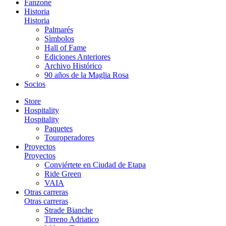
Fanzone
Historia
Historia
Palmarés
Sìmbolos
Hall of Fame
Ediciones Anteriores
Archivo Histórico
90 años de la Maglia Rosa
Socios
Store
Hospitality
Hospitality
Paquetes
Touroperadores
Proyectos
Proyectos
Conviértete en Ciudad de Etapa
Ride Green
VAIA
Otras carreras
Otras carreras
Strade Bianche
Tirreno Adriatico