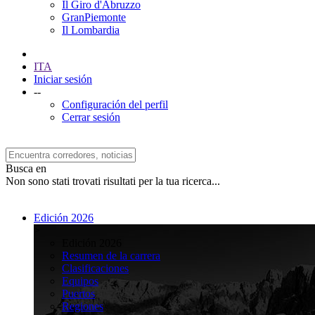
Il Giro d'Abruzzo
GranPiemonte
Il Lombardia
ITA
Iniciar sesión
--
Configuración del perfil
Cerrar sesión
Busca en
Non sono stati trovati risultati per la tua ricerca...
Edición 2026
>
Edición 2026
Resumen de la carrera
Clasificaciones
Equipos
Puertos
Regiones