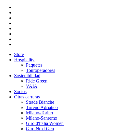
Store
Hospitality
Paquetes
Touroperadores
Sostenibilidad
Ride Green
VAIA
Socios
Otras carreras
Strade Bianche
Tirreno Adriatico
Milano-Torino
Milano-Sanremo
Giro d'Italia Women
Giro Next Gen