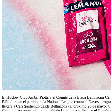
El Hockey Club Ambrì-Piotta y el Comité de la Etapa Bellinzona-Carì d
Blù” durante el partido de la National League contra el Davos, progr
llegará a Carì (partiendo desde Bellinzona) el próximo 26 de mayo. Ca
Cycling para apoyar la promoción de la práctica ciclista en el Cantón y