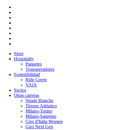
Store
Hospitality
Paquetes
Touroperadores
Sostenibilidad
Ride Green
VAIA
Socios
Otras carreras
Strade Bianche
Tirreno Adriatico
Milano-Torino
Milano-Sanremo
Giro d'Italia Women
Giro Next Gen