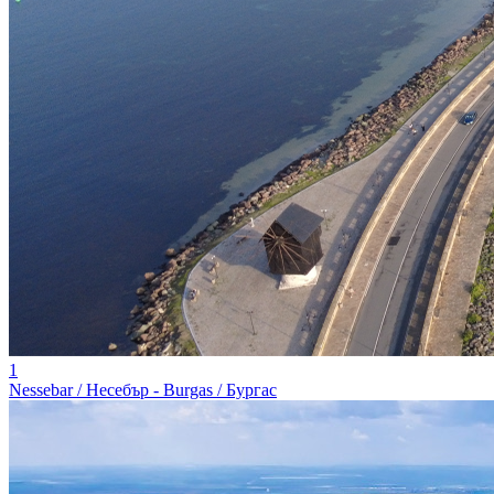
1
Nessebar / Несебър - Burgas / Бургас