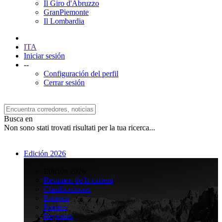
Il Giro d'Abruzzo
GranPiemonte
Il Lombardia
ITA
Iniciar sesión
--
Configuración del perfil
Cerrar sesión
Busca en
Non sono stati trovati risultati per la tua ricerca...
Edición 2026
>
Edición 2026
Resumen de la carrera
Clasificaciones
Equipos
Puertos
Regiones