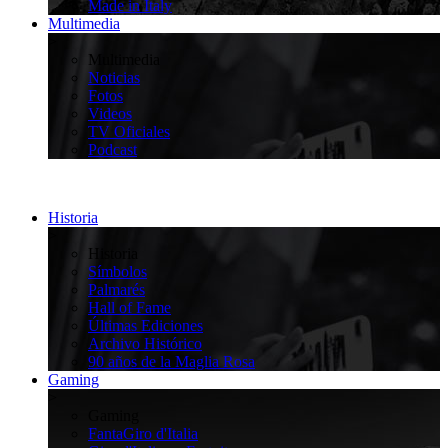
Made in Italy
Multimedia
>
Multimedia
Noticias
Fotos
Videos
TV Oficiales
Podcast
Historia
>
Historia
Símbolos
Palmarés
Hall of Fame
Últimas Ediciones
Archivo Histórico
90 años de la Maglia Rosa
Gaming
>
Gaming
FantaGiro d'Italia