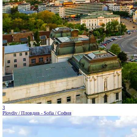
3
Plovdiv / Пловдив - Sofia / София