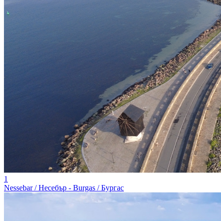
1
Nessebar / Несебър - Burgas / Бургас