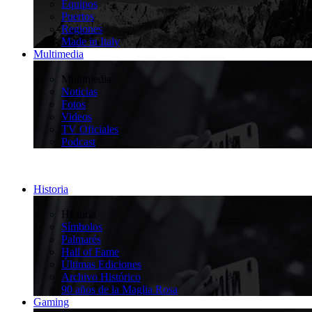
Equipos
Puertos
Regiones
Made in Italy
Multimedia
>
Multimedia
Noticias
Fotos
Videos
TV Oficiales
Podcast
Historia
>
Historia
Símbolos
Palmarés
Hall of Fame
Últimas Ediciones
Archivo Histórico
90 años de la Maglia Rosa
Gaming