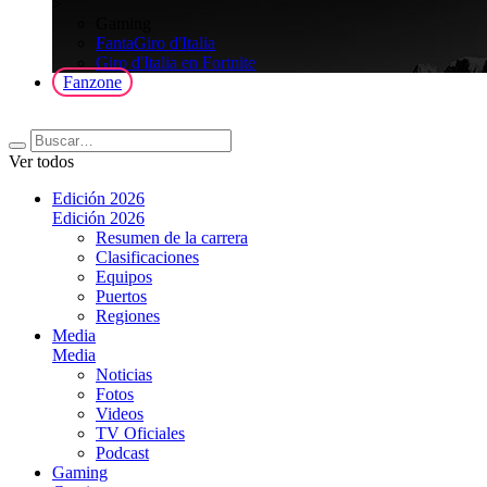
>
Gaming
FantaGiro d'Italia
Giro d'Italia en Fortnite
Fanzone
Ver todos
Edición 2026
Edición 2026
Resumen de la carrera
Clasificaciones
Equipos
Puertos
Regiones
Media
Media
Noticias
Fotos
Videos
TV Oficiales
Podcast
Gaming