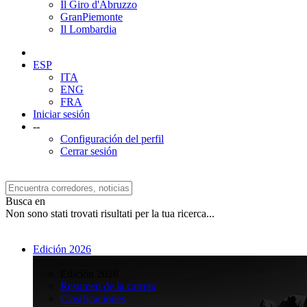
Il Giro d'Abruzzo
GranPiemonte
Il Lombardia
ESP
ITA
ENG
FRA
Iniciar sesión
--
Configuración del perfil
Cerrar sesión
Busca en
Non sono stati trovati risultati per la tua ricerca...
Edición 2026
>
Edición 2026
Resumen de la carrera
Clasificaciones