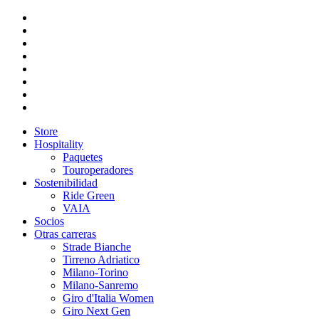
Store
Hospitality
Paquetes
Touroperadores
Sostenibilidad
Ride Green
VAIA
Socios
Otras carreras
Strade Bianche
Tirreno Adriatico
Milano-Torino
Milano-Sanremo
Giro d'Italia Women
Giro Next Gen