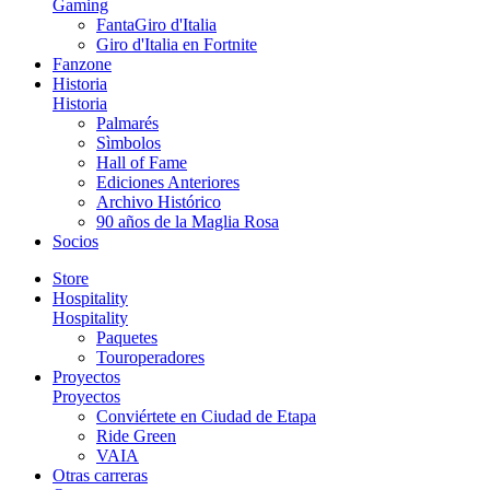
Gaming
FantaGiro d'Italia
Giro d'Italia en Fortnite
Fanzone
Historia
Historia
Palmarés
Sìmbolos
Hall of Fame
Ediciones Anteriores
Archivo Histórico
90 años de la Maglia Rosa
Socios
Store
Hospitality
Hospitality
Paquetes
Touroperadores
Proyectos
Proyectos
Conviértete en Ciudad de Etapa
Ride Green
VAIA
Otras carreras