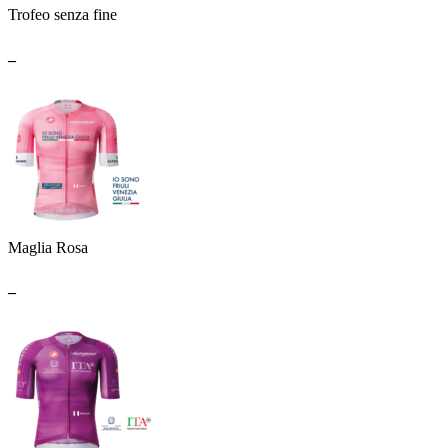
Trofeo senza fine
_
Maglia Rosa
_