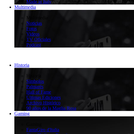
Made in Italy
Multimedia
>
Multimedia
Noticias
Fotos
Videos
TV Oficiales
Podcast
Historia
>
Historia
Símbolos
Palmarés
Hall of Fame
Últimas Ediciones
Archivo Histórico
90 años de la Maglia Rosa
Gaming
>
Gaming
FantaGiro d'Italia