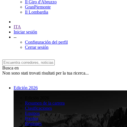
Il Giro d'Abruzzo
GranPiemonte
Il Lombardia
ITA
Iniciar sesión
--
Configuración del perfil
Cerrar sesión
Busca en
Non sono stati trovati risultati per la tua ricerca...
Edición 2026
>
Edición 2026
Resumen de la carrera
Clasificaciones
Equipos
Puertos
Regiones