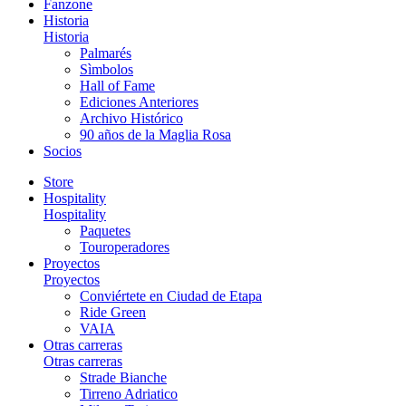
Fanzone
Historia
Historia
Palmarés
Sìmbolos
Hall of Fame
Ediciones Anteriores
Archivo Histórico
90 años de la Maglia Rosa
Socios
Store
Hospitality
Hospitality
Paquetes
Touroperadores
Proyectos
Proyectos
Conviértete en Ciudad de Etapa
Ride Green
VAIA
Otras carreras
Otras carreras
Strade Bianche
Tirreno Adriatico