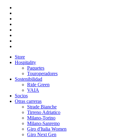
Store
Hospitality
Paquetes
Touroperadores
Sostenibilidad
Ride Green
VAIA
Socios
Otras carreras
Strade Bianche
Tirreno Adriatico
Milano-Torino
Milano-Sanremo
Giro d'Italia Women
Giro Next Gen