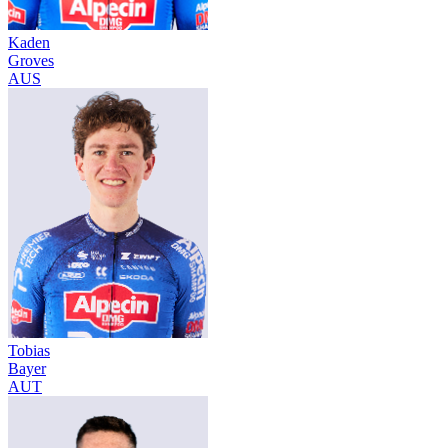
Kaden
Groves
AUS
Tobias
Bayer
AUT