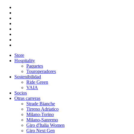
Store
Hospitality
Paquetes
Touroperadores
Sostenibilidad
Ride Green
VAIA
Socios
Otras carreras
Strade Bianche
Tirreno Adriatico
Milano-Torino
Milano-Sanremo
Giro d'Italia Women
Giro Next Gen