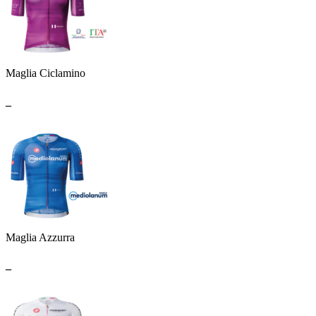
Maglia Ciclamino
_
Maglia Azzurra
_