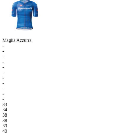
Maglia Azzurra
-
-
-
-
-
-
-
-
-
-
-
33
34
38
38
39
40