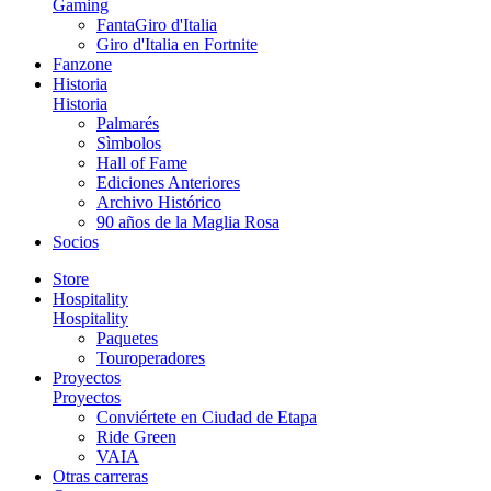
Gaming
FantaGiro d'Italia
Giro d'Italia en Fortnite
Fanzone
Historia
Historia
Palmarés
Sìmbolos
Hall of Fame
Ediciones Anteriores
Archivo Histórico
90 años de la Maglia Rosa
Socios
Store
Hospitality
Hospitality
Paquetes
Touroperadores
Proyectos
Proyectos
Conviértete en Ciudad de Etapa
Ride Green
VAIA
Otras carreras