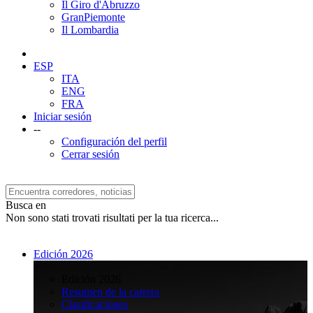
Il Giro d'Abruzzo
GranPiemonte
Il Lombardia
ESP
ITA
ENG
FRA
Iniciar sesión
--
Configuración del perfil
Cerrar sesión
Busca en
Non sono stati trovati risultati per la tua ricerca...
Edición 2026
>
Edición 2026
Resumen de la carrera
Clasificaciones