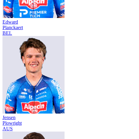
Edward
Planckaert
BEL
Jensen
Plowright
AUS