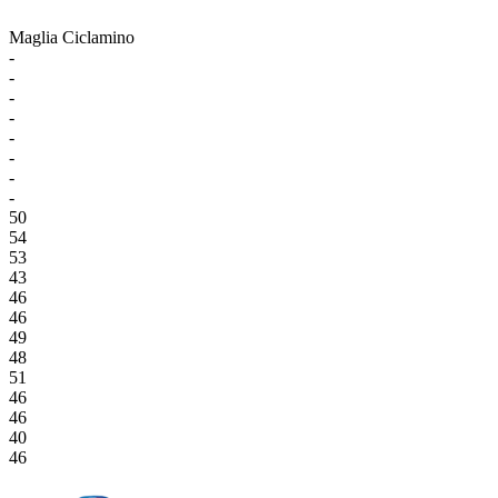
Maglia Ciclamino
-
-
-
-
-
-
-
-
50
54
53
43
46
46
49
48
51
46
46
40
46