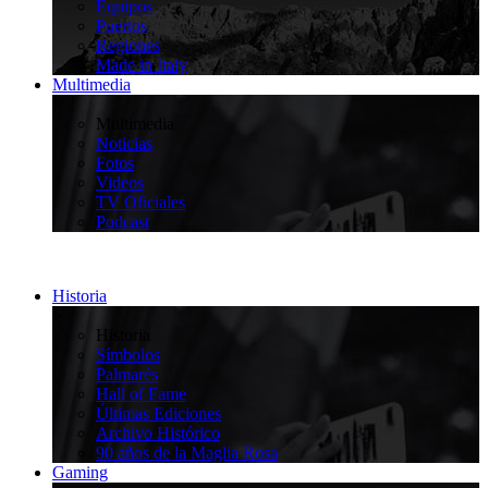
Equipos
Puertos
Regiones
Made in Italy
Multimedia
>
Multimedia
Noticias
Fotos
Videos
TV Oficiales
Podcast
Historia
>
Historia
Símbolos
Palmarés
Hall of Fame
Últimas Ediciones
Archivo Histórico
90 años de la Maglia Rosa
Gaming