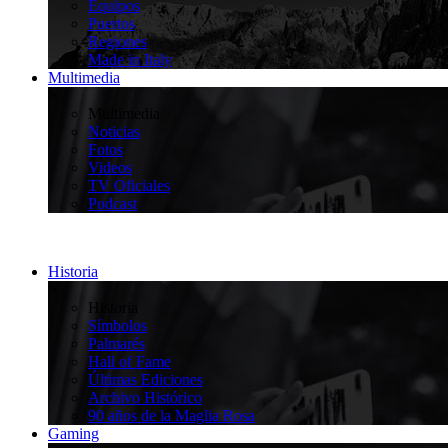
Equipos
Puertos
Regiones
Made in Italy
Multimedia
>
Multimedia
Noticias
Fotos
Videos
TV Oficiales
Podcast
Historia
>
Historia
Símbolos
Palmarés
Hall of Fame
Últimas Ediciones
Archivo Histórico
90 años de la Maglia Rosa
Gaming