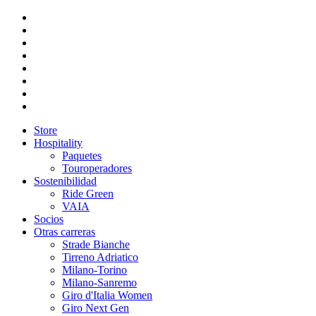
Store
Hospitality
Paquetes
Touroperadores
Sostenibilidad
Ride Green
VAIA
Socios
Otras carreras
Strade Bianche
Tirreno Adriatico
Milano-Torino
Milano-Sanremo
Giro d'Italia Women
Giro Next Gen