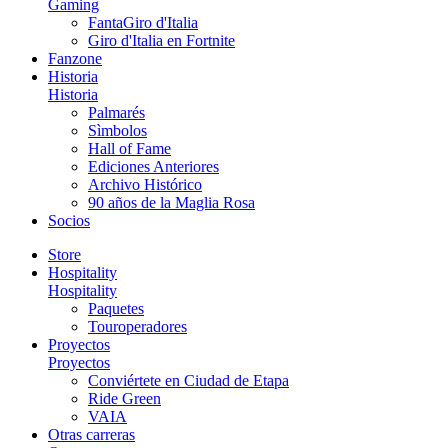
Gaming
FantaGiro d'Italia
Giro d'Italia en Fortnite
Fanzone
Historia
Historia
Palmarés
Sìmbolos
Hall of Fame
Ediciones Anteriores
Archivo Histórico
90 años de la Maglia Rosa
Socios
Store
Hospitality
Hospitality
Paquetes
Touroperadores
Proyectos
Proyectos
Conviértete en Ciudad de Etapa
Ride Green
VAIA
Otras carreras