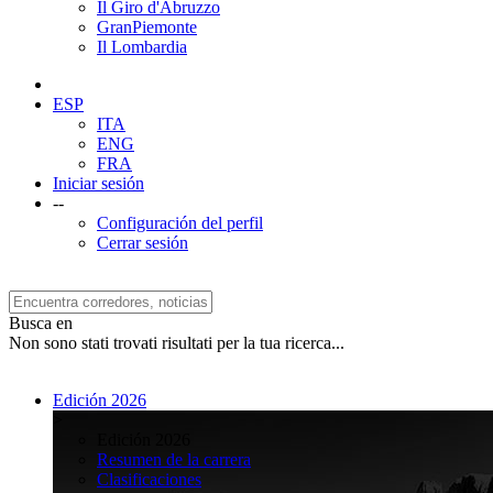
Il Giro d'Abruzzo
GranPiemonte
Il Lombardia
ESP
ITA
ENG
FRA
Iniciar sesión
--
Configuración del perfil
Cerrar sesión
Busca en
Non sono stati trovati risultati per la tua ricerca...
Edición 2026
>
Edición 2026
Resumen de la carrera
Clasificaciones