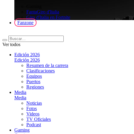
>
Gaming
FantaGiro d'Italia
Giro d'Italia en Fortnite
Fanzone
Ver todos
Edición 2026
Edición 2026
Resumen de la carrera
Clasificaciones
Equipos
Puertos
Regiones
Media
Media
Noticias
Fotos
Videos
TV Oficiales
Podcast
Gaming