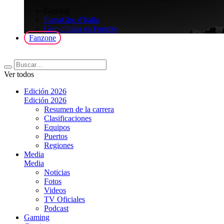
>
Gaming
FantaGiro d'Italia
Giro d'Italia en Fortnite
Fanzone
Ver todos
Edición 2026
Edición 2026
Resumen de la carrera
Clasificaciones
Equipos
Puertos
Regiones
Media
Media
Noticias
Fotos
Videos
TV Oficiales
Podcast
Gaming