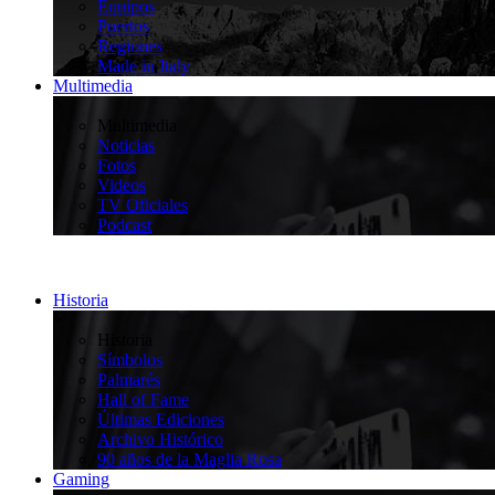
Equipos
Puertos
Regiones
Made in Italy
Multimedia
>
Multimedia
Noticias
Fotos
Videos
TV Oficiales
Podcast
Historia
>
Historia
Símbolos
Palmarés
Hall of Fame
Últimas Ediciones
Archivo Histórico
90 años de la Maglia Rosa
Gaming