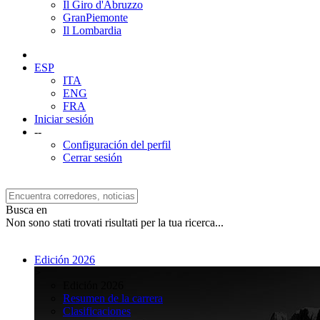
Il Giro d'Abruzzo
GranPiemonte
Il Lombardia
ESP
ITA
ENG
FRA
Iniciar sesión
--
Configuración del perfil
Cerrar sesión
Busca en
Non sono stati trovati risultati per la tua ricerca...
Edición 2026
>
Edición 2026
Resumen de la carrera
Clasificaciones