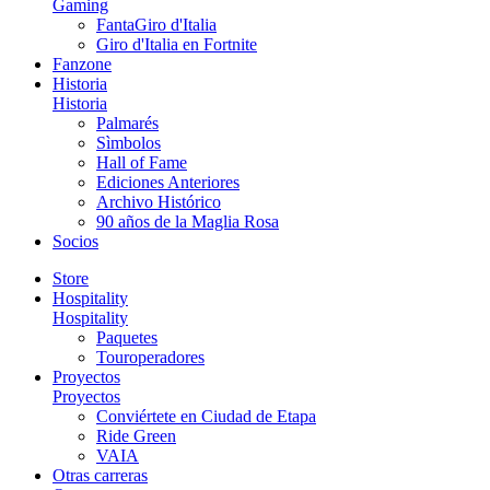
Gaming
FantaGiro d'Italia
Giro d'Italia en Fortnite
Fanzone
Historia
Historia
Palmarés
Sìmbolos
Hall of Fame
Ediciones Anteriores
Archivo Histórico
90 años de la Maglia Rosa
Socios
Store
Hospitality
Hospitality
Paquetes
Touroperadores
Proyectos
Proyectos
Conviértete en Ciudad de Etapa
Ride Green
VAIA
Otras carreras