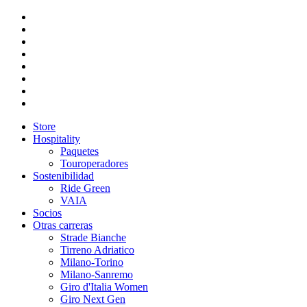
Store
Hospitality
Paquetes
Touroperadores
Sostenibilidad
Ride Green
VAIA
Socios
Otras carreras
Strade Bianche
Tirreno Adriatico
Milano-Torino
Milano-Sanremo
Giro d'Italia Women
Giro Next Gen