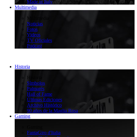
Made in Italy
Multimedia
>
Multimedia
Noticias
Fotos
Videos
TV Oficiales
Podcast
Historia
>
Historia
Símbolos
Palmarés
Hall of Fame
Últimas Ediciones
Archivo Histórico
90 años de la Maglia Rosa
Gaming
>
Gaming
FantaGiro d'Italia