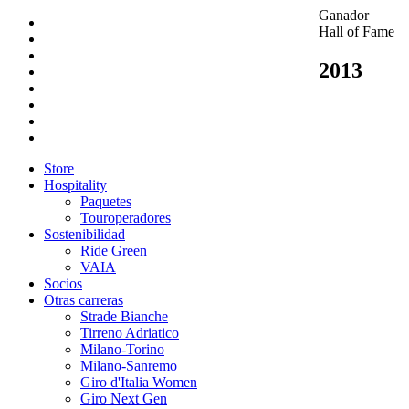
Ganador
Hall of Fame
2013
Store
Hospitality
Paquetes
Touroperadores
Sostenibilidad
Ride Green
VAIA
Socios
Otras carreras
Strade Bianche
Tirreno Adriatico
Milano-Torino
Milano-Sanremo
Giro d'Italia Women
Giro Next Gen