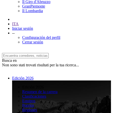
Il Giro d'Abruzzo
GranPiemonte
Il Lombardia
ITA
Iniciar sesión
--
Configuración del perfil
Cerrar sesión
Busca en
Non sono stati trovati risultati per la tua ricerca...
Edición 2026
>
Edición 2026
Resumen de la carrera
Clasificaciones
Equipos
Puertos
Regiones