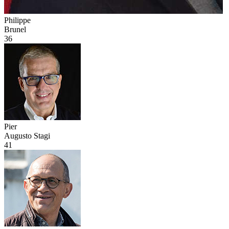
Philippe
Brunel
36
Pier
Augusto Stagi
41