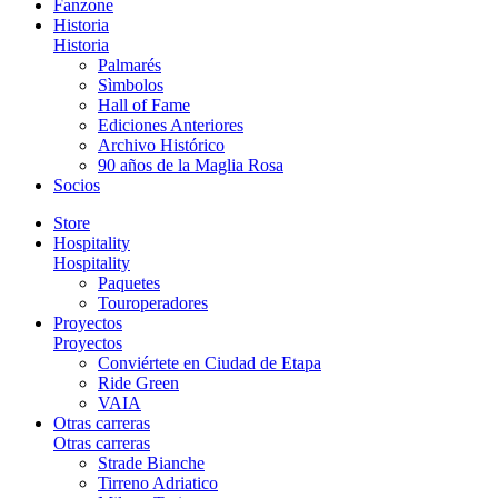
Fanzone
Historia
Historia
Palmarés
Sìmbolos
Hall of Fame
Ediciones Anteriores
Archivo Histórico
90 años de la Maglia Rosa
Socios
Store
Hospitality
Hospitality
Paquetes
Touroperadores
Proyectos
Proyectos
Conviértete en Ciudad de Etapa
Ride Green
VAIA
Otras carreras
Otras carreras
Strade Bianche
Tirreno Adriatico