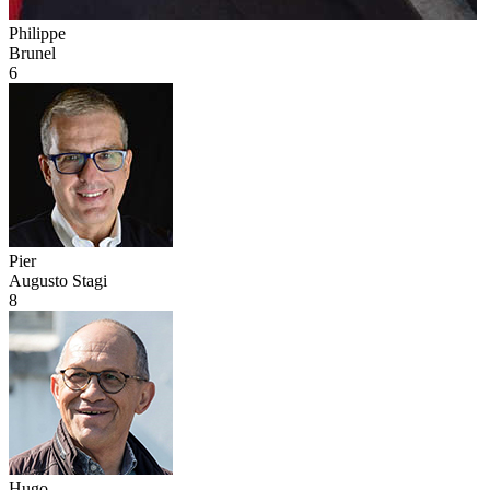
Philippe
Brunel
6
Pier
Augusto Stagi
8
Hugo