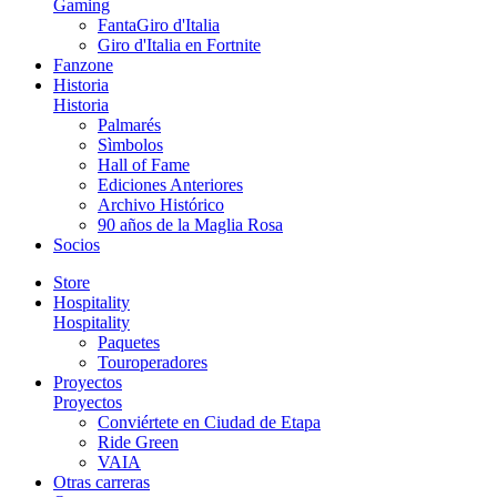
Gaming
FantaGiro d'Italia
Giro d'Italia en Fortnite
Fanzone
Historia
Historia
Palmarés
Sìmbolos
Hall of Fame
Ediciones Anteriores
Archivo Histórico
90 años de la Maglia Rosa
Socios
Store
Hospitality
Hospitality
Paquetes
Touroperadores
Proyectos
Proyectos
Conviértete en Ciudad de Etapa
Ride Green
VAIA
Otras carreras