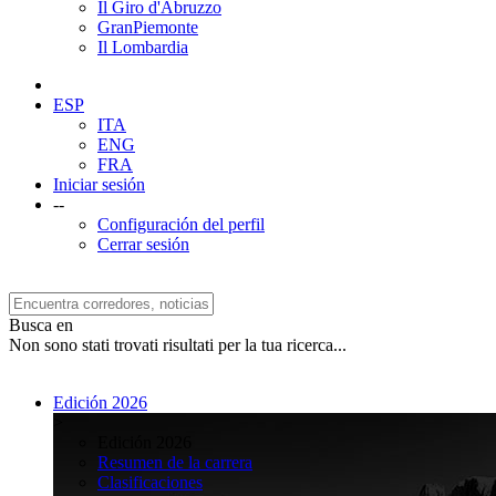
Il Giro d'Abruzzo
GranPiemonte
Il Lombardia
ESP
ITA
ENG
FRA
Iniciar sesión
--
Configuración del perfil
Cerrar sesión
Busca en
Non sono stati trovati risultati per la tua ricerca...
Edición 2026
>
Edición 2026
Resumen de la carrera
Clasificaciones