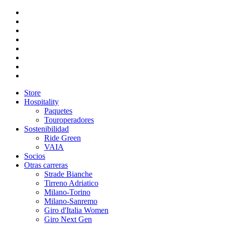
Store
Hospitality
Paquetes
Touroperadores
Sostenibilidad
Ride Green
VAIA
Socios
Otras carreras
Strade Bianche
Tirreno Adriatico
Milano-Torino
Milano-Sanremo
Giro d'Italia Women
Giro Next Gen