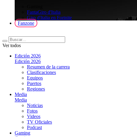
>
Gaming
FantaGiro d'Italia
Giro d'Italia en Fortnite
Fanzone
Ver todos
Edición 2026
Edición 2026
Resumen de la carrera
Clasificaciones
Equipos
Puertos
Regiones
Media
Media
Noticias
Fotos
Videos
TV Oficiales
Podcast
Gaming