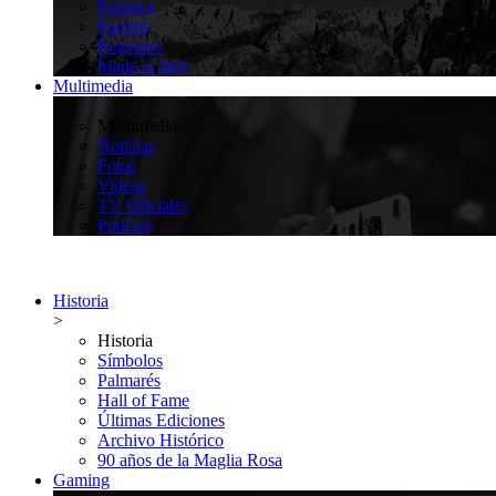
Equipos
Puertos
Regiones
Made in Italy
Multimedia
>
Multimedia
Noticias
Fotos
Videos
TV Oficiales
Podcast
Historia
>
Historia
Símbolos
Palmarés
Hall of Fame
Últimas Ediciones
Archivo Histórico
90 años de la Maglia Rosa
Gaming