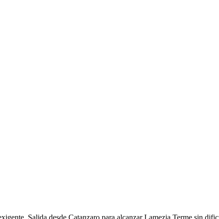
xigente. Salida desde Catanzaro para alcanzar Lamezia Terme sin dificul