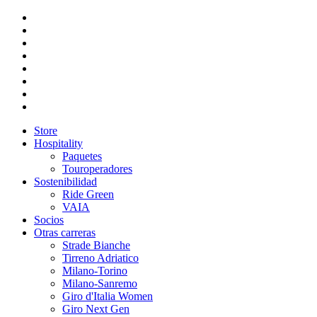
Store
Hospitality
Paquetes
Touroperadores
Sostenibilidad
Ride Green
VAIA
Socios
Otras carreras
Strade Bianche
Tirreno Adriatico
Milano-Torino
Milano-Sanremo
Giro d'Italia Women
Giro Next Gen