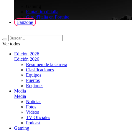
>
Gaming
FantaGiro d'Italia
Giro d'Italia en Fortnite
Fanzone
Ver todos
Edición 2026
Edición 2026
Resumen de la carrera
Clasificaciones
Equipos
Puertos
Regiones
Media
Media
Noticias
Fotos
Videos
TV Oficiales
Podcast
Gaming