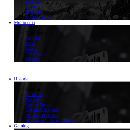
Equipos
Puertos
Regiones
Made in Italy
Multimedia
>
Multimedia
Noticias
Fotos
Videos
TV Oficiales
Podcast
Historia
>
Historia
Símbolos
Palmarés
Hall of Fame
Últimas Ediciones
Archivo Histórico
90 años de la Maglia Rosa
Gaming