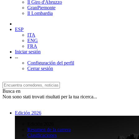
Il Giro d'Abruzzo
GranPiemonte
Il Lombardia
ESP
ITA
ENG
FRA
Iniciar sesión
--
Configuración del perfil
Cerrar sesión
Busca en
Non sono stati trovati risultati per la tua ricerca...
Edición 2026
>
Edición 2026
Resumen de la carrera
Clasificaciones