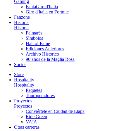
Gaming
FantaGiro d'Italia
Giro d'Italia en Fortnite
Fanzone
Historia
Historia
Palmarés
Sìmbolos
Hall of Fame
Ediciones Anteriores
Archivo Histórico
90 años de la Maglia Rosa
Socios
Store
Hospitality
Hospitality
Paquetes
Touroperadores
Proyectos
Proyectos
Conviértete en Ciudad de Etapa
Ride Green
VAIA
Otras carreras