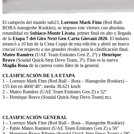
El campeón del mundo sub23,
Lorenzo Mark Finn
(Red Bull-
BORA-hansgrohe Rookies), se impuso este viernes con absoluta
rotundidad en
Subiaco-Monte Livata
, primer final en alto y llegada
de la
Etapa 7 del Giro Next Gen Carta Giovani 2026
. El italiano
arrancó a 10 km de la Cima Coppi de esta edición y abrió un hueco
crucial con respecto a sus grandes rivales para la clasificación final,
Mateo Ramírez
(UAE Team Emirates Gen Z, 2º) y
Henrique
Bravo
(Soudal Quick-Step Devo Team, 3º). Finn es la nueva
Maglia Rosa
de la carrera como líder de la general.
CLASIFICACIÓN DE LA ETAPA
1 – Lorenzo Mark Finn (Red Bull – Bora – Hansgrohe Rookies) –
155 km en 4h00’48”, media 38.621 km/h
2 – Mateo Ramírez (UAE Team Emirates Gen Z) a 52″
3 – Henrique Bravo (Soudal Quick-Step Devo Team) m.t.
CLASIFICACIÓN GENERAL
1 – Lorenzo Mark Finn (Red Bull – Bora – Hansgrohe Rookies)
2 – Pablo Mateo Ramirez (UAE Team Emirates Gen Z) a 56″
3 – Henrique Bravo Ribeiro (Soudal Quick-Step Devo Team) a 58″