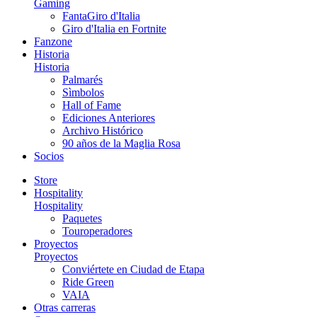
Gaming
FantaGiro d'Italia
Giro d'Italia en Fortnite
Fanzone
Historia
Historia
Palmarés
Sìmbolos
Hall of Fame
Ediciones Anteriores
Archivo Histórico
90 años de la Maglia Rosa
Socios
Store
Hospitality
Hospitality
Paquetes
Touroperadores
Proyectos
Proyectos
Conviértete en Ciudad de Etapa
Ride Green
VAIA
Otras carreras