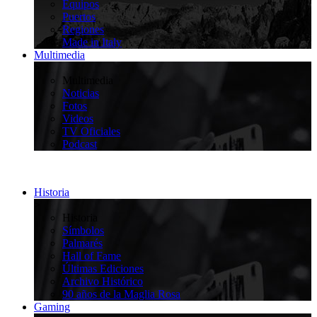
Equipos
Puertos
Regiones
Made in Italy
Multimedia
>
Multimedia
Noticias
Fotos
Videos
TV Oficiales
Podcast
Historia
>
Historia
Símbolos
Palmarés
Hall of Fame
Últimas Ediciones
Archivo Histórico
90 años de la Maglia Rosa
Gaming