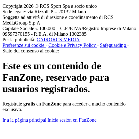
Copyright 2026 © RCS Sport Spa a socio unico
Sede legale: via Rizzoli, 8 – 20132 Milano
Soggetta ad attività di direzione e coordinamento di RCS
MediaGroup S.p.A.
Capitale Sociale € 100.000 – C.F./P.IVA/Registro Imprese di Milano
09597370155 - R.E.A. di Milano 1302385
Per la pubblicità:
CAIRORCS MEDIA
Preferenze sui cookie
-
Cookie e Privacy Policy
-
Safeguarding
-
Stato del consenso ai cookie:
Este es un contenido de
FanZone
, reservado para
usuarios registrados.
Regístrate
gratis
en
FanZone
para acceder a mucho contenido
exclusivo.
Ir a la página principal
Inicia sesión en FanZone