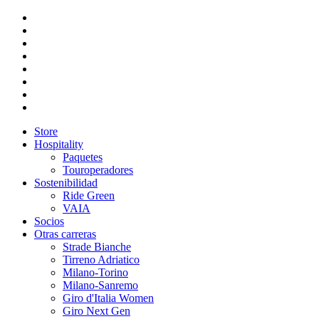
Store
Hospitality
Paquetes
Touroperadores
Sostenibilidad
Ride Green
VAIA
Socios
Otras carreras
Strade Bianche
Tirreno Adriatico
Milano-Torino
Milano-Sanremo
Giro d'Italia Women
Giro Next Gen