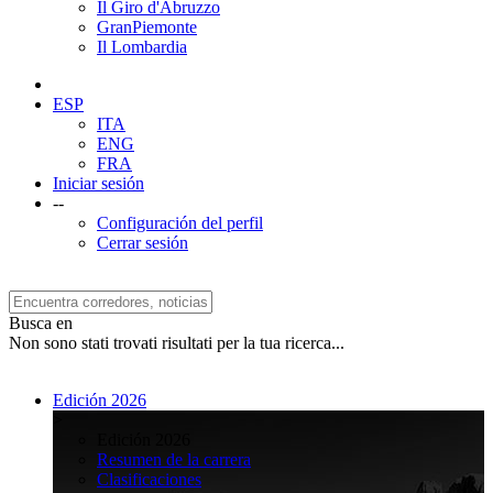
Il Giro d'Abruzzo
GranPiemonte
Il Lombardia
ESP
ITA
ENG
FRA
Iniciar sesión
--
Configuración del perfil
Cerrar sesión
Busca en
Non sono stati trovati risultati per la tua ricerca...
Edición 2026
>
Edición 2026
Resumen de la carrera
Clasificaciones