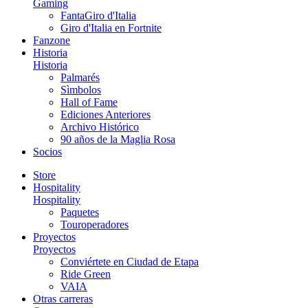
Gaming
FantaGiro d'Italia
Giro d'Italia en Fortnite
Fanzone
Historia
Historia
Palmarés
Sìmbolos
Hall of Fame
Ediciones Anteriores
Archivo Histórico
90 años de la Maglia Rosa
Socios
Store
Hospitality
Hospitality
Paquetes
Touroperadores
Proyectos
Proyectos
Conviértete en Ciudad de Etapa
Ride Green
VAIA
Otras carreras