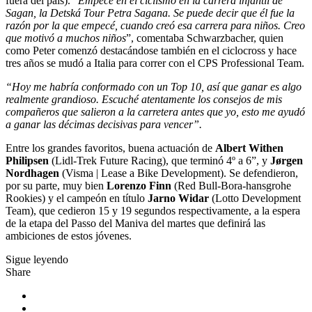
fuera del país). “
Empecé en el ciclismo en la carrera infantil de
Sagan, la Detská Tour Petra Sagana. Se puede decir que él fue la
razón por la que empecé, cuando creó esa carrera para niños. Creo
que motivó a muchos niños
”, comentaba Schwarzbacher, quien
como Peter comenzó destacándose también en el ciclocross y hace
tres años se mudó a Italia para correr con el CPS Professional Team.
“Hoy me habría conformado con un Top 10, así que ganar es algo
realmente grandioso. Escuché atentamente los consejos de mis
compañeros que salieron a la carretera antes que yo, esto me ayudó
a ganar las décimas decisivas para vencer”.
Entre los grandes favoritos, buena actuación de
Albert Withen
Philipsen
(Lidl-Trek Future Racing), que terminó 4º a 6”, y
Jørgen
Nordhagen
(Visma | Lease a Bike Development). Se defendieron,
por su parte, muy bien
Lorenzo Finn
(Red Bull-Bora-hansgrohe
Rookies) y el campeón en título
Jarno Widar
(Lotto Development
Team), que cedieron 15 y 19 segundos respectivamente, a la espera
de la etapa del Passo del Maniva del martes que definirá las
ambiciones de estos jóvenes.
Sigue leyendo
Share