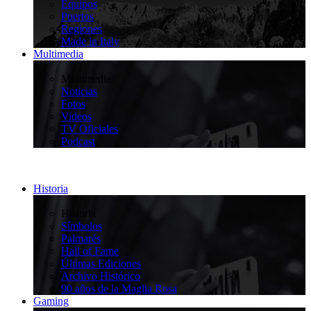
Equipos
Puertos
Regiones
Made in Italy
Multimedia
>
Multimedia
Noticias
Fotos
Videos
TV Oficiales
Podcast
Historia
>
Historia
Símbolos
Palmarés
Hall of Fame
Últimas Ediciones
Archivo Histórico
90 años de la Maglia Rosa
Gaming