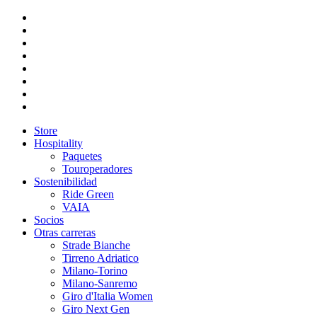
Store
Hospitality
Paquetes
Touroperadores
Sostenibilidad
Ride Green
VAIA
Socios
Otras carreras
Strade Bianche
Tirreno Adriatico
Milano-Torino
Milano-Sanremo
Giro d'Italia Women
Giro Next Gen