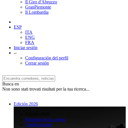
Il Giro d'Abruzzo
GranPiemonte
Il Lombardia
ESP
ITA
ENG
FRA
Iniciar sesión
--
Configuración del perfil
Cerrar sesión
Busca en
Non sono stati trovati risultati per la tua ricerca...
Edición 2026
>
Edición 2026
Resumen de la carrera
Clasificaciones