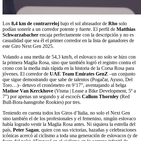
Los
8,4 km de contrarreloj
bajo el sol abrasador de
Rho
solo
podían sonreír a un corredor potente y fuerte. El perfil de
Matthias
Schwarzabacher
encaja perfectamente con la descripción y no es
casualidad que sea él el primer corredor en la lista de ganadores de
este Giro Next Gen 2025.
Volando a una media de 54,3 km/h, el eslovaco no solo se hizo con
la primera Maglia Rosa, sino que también logró el registro contra el
crono con la media más rápida en la historia de la Corsa Rosa para
jóvenes. El corredor de
UAE Team Emirates GenZ
–un conjunto
que sigue demostrando que sabe de talentos (Pogačar, Ayuso, Del
Toro…)– detuvo el cronómetro en 9’17”, aventajando al belga
Matisse Van Kerckhove
(Visma | Lease a Bike Development, 5º a
7”) por apenas un segundo y al escocés
Callum Thornley
(Red
Bull-Bora-hansgrohe Rookies) por tres.
Teniendo en cuenta todos los Giros d’Italia, no solo el Next Gen
sino también el de los profesionales y el femenino, ningún eslovaco
había logrado vestir la Maglia Rosa antes. Ni siquiera la estrella del
país,
Peter Sagan
, quien con sus victorias, hazañas y celebraciones
icónicas acercó al ciclismo a toda una generación de eslovacos (y de