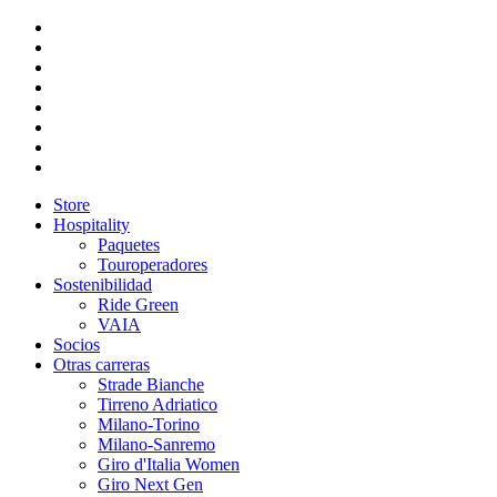
Store
Hospitality
Paquetes
Touroperadores
Sostenibilidad
Ride Green
VAIA
Socios
Otras carreras
Strade Bianche
Tirreno Adriatico
Milano-Torino
Milano-Sanremo
Giro d'Italia Women
Giro Next Gen