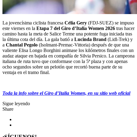
La jovencísima ciclista francesa
Célia Gery
(FDJ-SUEZ) se impuso
este viernes en la
Etapa 7 del Giro d’Italia Women
2026
tras hacer
camino hasta la meta de Salice Terme una potente fuga iniciada tras
la última cota del día. La gala batió a
Lucinda Brand
(Lidl-Trek) y
a
Chantal Pegolo
(Isolmant-Premac-Vittoria) después de que una
valiente Elisa Longo Borghini animase los kilómetros finales con un
audaz ataque en bajada en compañía de Silvia Persico. La campeona
italiana de ruta tuvo que conformase con la 5ª plaza y con apenas
ocho segundos sobre un pelotón que recortó buena parte de su
ventaja en el tramo final.
Toda la info sobre el Giro d’Italia Women, en su sitio web oficial
Sigue leyendo
Share
¡SÍGUENOS!