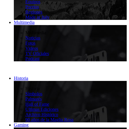
Equipos
Puertos
Regiones
Made in Italy
Multimedia
>
Multimedia
Noticias
Fotos
Videos
TV Oficiales
Podcast
Historia
>
Historia
Símbolos
Palmarés
Hall of Fame
Últimas Ediciones
Archivo Histórico
90 años de la Maglia Rosa
Gaming