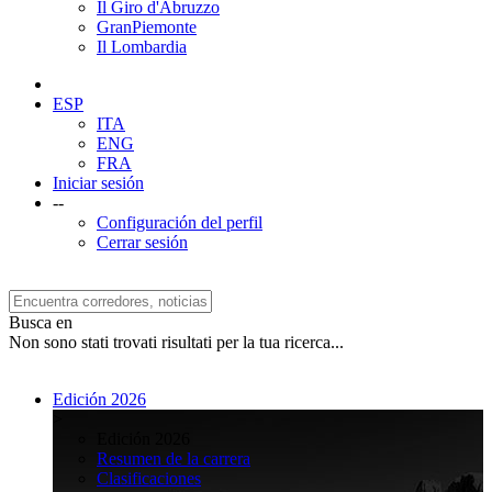
Il Giro d'Abruzzo
GranPiemonte
Il Lombardia
ESP
ITA
ENG
FRA
Iniciar sesión
--
Configuración del perfil
Cerrar sesión
Busca en
Non sono stati trovati risultati per la tua ricerca...
Edición 2026
>
Edición 2026
Resumen de la carrera
Clasificaciones