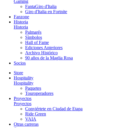
Gaming
FantaGiro d'Italia
Giro d'Italia en Fortnite
Fanzone
Historia
Historia
Palmarés
Sìmbolos
Hall of Fame
Ediciones Anteriores
Archivo Histórico
90 años de la Maglia Rosa
Socios
Store
Hospitality
Hospitality
Paquetes
Touroperadores
Proyectos
Proyectos
Conviértete en Ciudad de Etapa
Ride Green
VAIA
Otras carreras