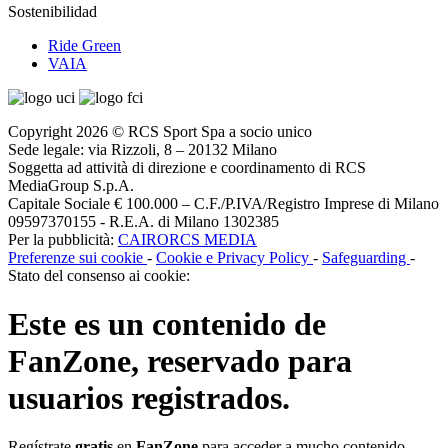
Sostenibilidad
Ride Green
VAIA
Copyright 2026 © RCS Sport Spa a socio unico
Sede legale: via Rizzoli, 8 – 20132 Milano
Soggetta ad attività di direzione e coordinamento di RCS
MediaGroup S.p.A.
Capitale Sociale € 100.000 – C.F./P.IVA/Registro Imprese di Milano
09597370155 - R.E.A. di Milano 1302385
Per la pubblicità:
CAIRORCS MEDIA
Preferenze sui cookie
-
Cookie e Privacy Policy
-
Safeguarding
-
Stato del consenso ai cookie:
Este es un contenido de
FanZone
, reservado para
usuarios registrados.
Regístrate
gratis
en
FanZone
para acceder a mucho contenido