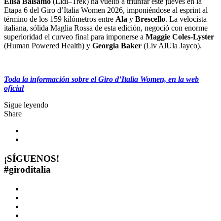
Elisa Balsamo
(Lidl–Trek) ha vuelto a triunfar este jueves en la
Etapa 6 del Giro d’Italia Women 2026, imponiéndose al esprint al
término de los 159 kilómetros entre
Ala
y
Brescello
. La velocista
italiana, sólida Maglia Rossa de esta edición, negoció con enorme
superioridad el curveo final para imponerse a
Maggie Coles-Lyster
(Human Powered Health) y
Georgia Baker
(Liv AlUla Jayco).
Toda la información sobre el Giro d’Italia Women, en la web
oficial
Sigue leyendo
Share
¡SÍGUENOS!
#
giroditalia