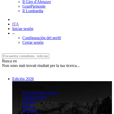
Il Giro d'Abruzzo
GranPiemonte
Il Lombardia
ITA
Iniciar sesión
--
Configuración del perfil
Cerrar sesión
Busca en
Non sono stati trovati risultati per la tua ricerca...
Edición 2026
>
Edición 2026
Resumen de la carrera
Clasificaciones
Equipos
Puertos
Regiones