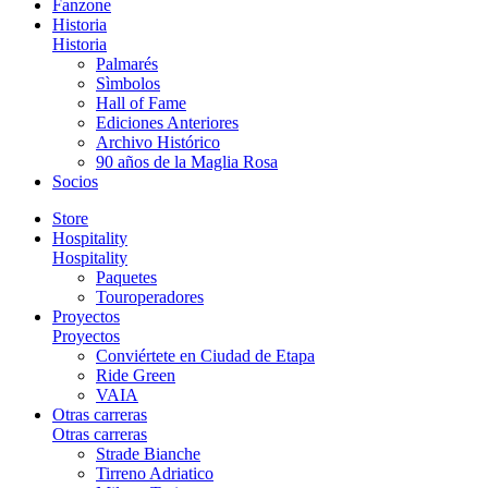
Fanzone
Historia
Historia
Palmarés
Sìmbolos
Hall of Fame
Ediciones Anteriores
Archivo Histórico
90 años de la Maglia Rosa
Socios
Store
Hospitality
Hospitality
Paquetes
Touroperadores
Proyectos
Proyectos
Conviértete en Ciudad de Etapa
Ride Green
VAIA
Otras carreras
Otras carreras
Strade Bianche
Tirreno Adriatico