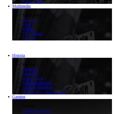
Made in Italy
Multimedia
>
Multimedia
Noticias
Fotos
Videos
TV Oficiales
Podcast
Historia
>
Historia
Símbolos
Palmarés
Hall of Fame
Últimas Ediciones
Archivo Histórico
90 años de la Maglia Rosa
Gaming
>
Gaming
FantaGiro d'Italia