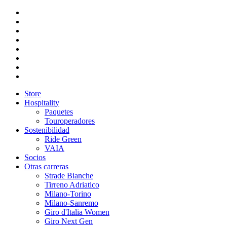
Store
Hospitality
Paquetes
Touroperadores
Sostenibilidad
Ride Green
VAIA
Socios
Otras carreras
Strade Bianche
Tirreno Adriatico
Milano-Torino
Milano-Sanremo
Giro d'Italia Women
Giro Next Gen