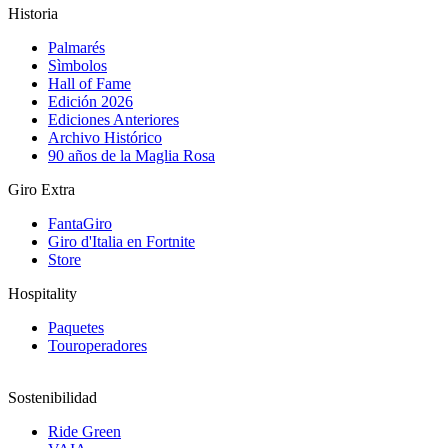
Historia
Palmarés
Sìmbolos
Hall of Fame
Edición 2026
Ediciones Anteriores
Archivo Histórico
90 años de la Maglia Rosa
Giro Extra
FantaGiro
Giro d'Italia en Fortnite
Store
Hospitality
Paquetes
Touroperadores
Sostenibilidad
Ride Green