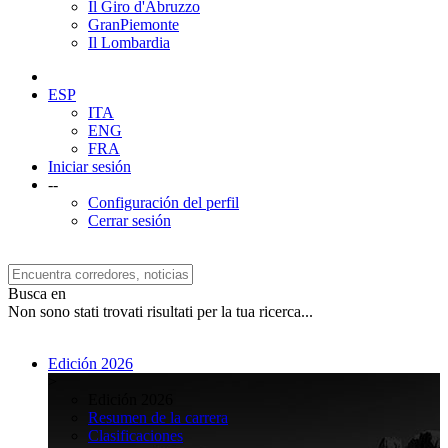
Il Giro d'Abruzzo
GranPiemonte
Il Lombardia
ESP
ITA
ENG
FRA
Iniciar sesión
--
Configuración del perfil
Cerrar sesión
Busca en
Non sono stati trovati risultati per la tua ricerca...
Edición 2026
>
Edición 2026
Resumen de la carrera
Clasificaciones