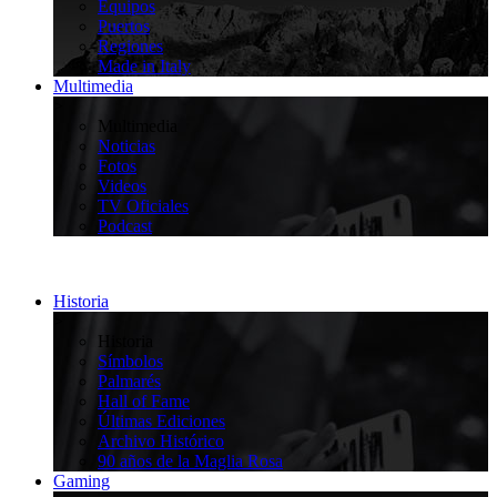
Equipos
Puertos
Regiones
Made in Italy
Multimedia
>
Multimedia
Noticias
Fotos
Videos
TV Oficiales
Podcast
Historia
>
Historia
Símbolos
Palmarés
Hall of Fame
Últimas Ediciones
Archivo Histórico
90 años de la Maglia Rosa
Gaming