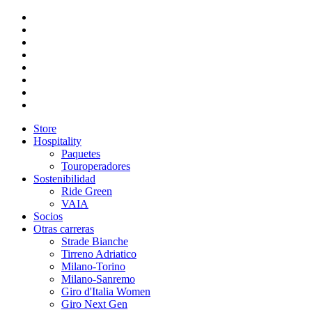
Store
Hospitality
Paquetes
Touroperadores
Sostenibilidad
Ride Green
VAIA
Socios
Otras carreras
Strade Bianche
Tirreno Adriatico
Milano-Torino
Milano-Sanremo
Giro d'Italia Women
Giro Next Gen