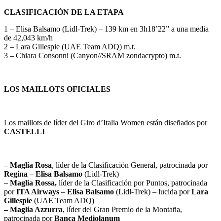
CLASIFICACIÓN DE LA ETAPA
1 – Elisa Balsamo (Lidl-Trek) – 139 km en 3h18’22” a una media
de 42,043 km/h
2 – Lara Gillespie (UAE Team ADQ) m.t.
3 – Chiara Consonni (Canyon//SRAM zondacrypto) m.t.
LOS MAILLOTS OFICIALES
Los maillots de líder del Giro d’Italia Women están diseñados por
CASTELLI
– Maglia Rosa
, líder de la Clasificación General, patrocinada por
Regina – Elisa Balsamo
(Lidl-Trek)
– Maglia Rossa,
líder de la Clasificación por Puntos, patrocinada
por
ITA Airways
–
Elisa Balsamo
(Lidl-Trek) – lucida por
Lara
Gillespie
(UAE Team ADQ)
– Maglia Azzurra
, líder del Gran Premio de la Montaña,
patrocinada por
Banca Mediolanum