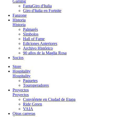
Gaming
FantaGiro d'Italia
Giro d'Italia en Fortnite
Fanzone
Historia
Historia
Palmarés
Sìmbolos
Hall of Fame
Ediciones Anteriores
Archivo Histórico
90 años de la Maglia Rosa
Socios
Store
Hospitality
Hospitality
Paquetes
Touroperadores
Proyectos
Proyectos
Conviértete en Ciudad de Etapa
Ride Green
VAIA
Otras carreras