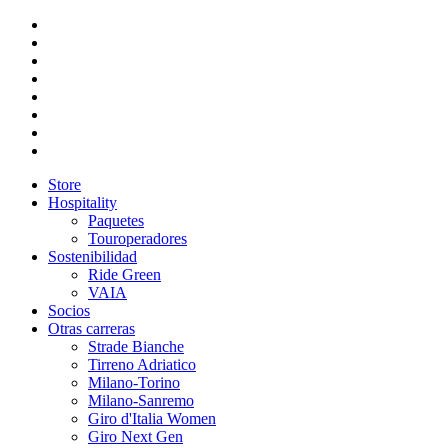
Store
Hospitality
Paquetes
Touroperadores
Sostenibilidad
Ride Green
VAIA
Socios
Otras carreras
Strade Bianche
Tirreno Adriatico
Milano-Torino
Milano-Sanremo
Giro d'Italia Women
Giro Next Gen