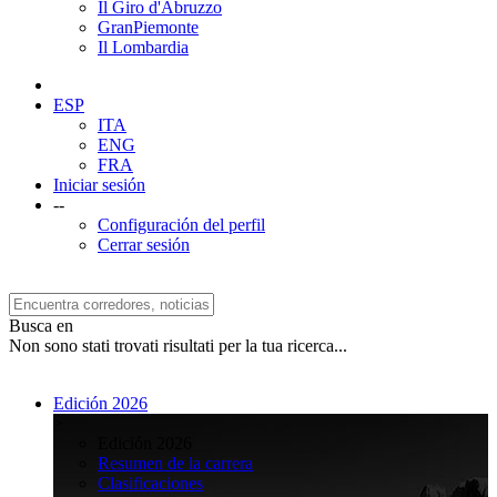
Il Giro d'Abruzzo
GranPiemonte
Il Lombardia
ESP
ITA
ENG
FRA
Iniciar sesión
--
Configuración del perfil
Cerrar sesión
Busca en
Non sono stati trovati risultati per la tua ricerca...
Edición 2026
>
Edición 2026
Resumen de la carrera
Clasificaciones