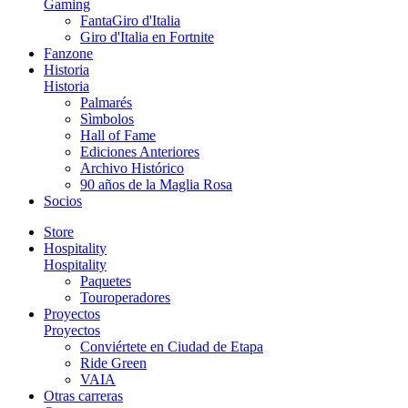
Gaming
FantaGiro d'Italia
Giro d'Italia en Fortnite
Fanzone
Historia
Historia
Palmarés
Sìmbolos
Hall of Fame
Ediciones Anteriores
Archivo Histórico
90 años de la Maglia Rosa
Socios
Store
Hospitality
Hospitality
Paquetes
Touroperadores
Proyectos
Proyectos
Conviértete en Ciudad de Etapa
Ride Green
VAIA
Otras carreras