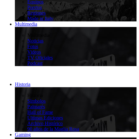
Equipos
Puertos
Regiones
Made in Italy
Multimedia
>
Multimedia
Noticias
Fotos
Videos
TV Oficiales
Podcast
Historia
>
Historia
Símbolos
Palmarés
Hall of Fame
Últimas Ediciones
Archivo Histórico
90 años de la Maglia Rosa
Gaming