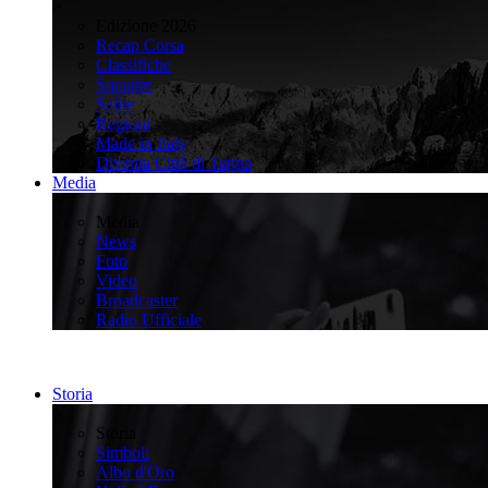
>
Edizione 2026
Recap Corsa
Classifiche
Squadre
Salite
Regioni
Made in Italy
Diventa Città di Tappa
Media
>
Media
News
Foto
Video
Broadcaster
Radio Ufficiale
Storia
>
Storia
Simboli
Albo d'Oro