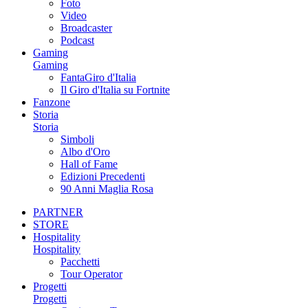
Foto
Video
Broadcaster
Podcast
Gaming
Gaming
FantaGiro d'Italia
Il Giro d'Italia su Fortnite
Fanzone
Storia
Storia
Simboli
Albo d'Oro
Hall of Fame
Edizioni Precedenti
90 Anni Maglia Rosa
PARTNER
STORE
Hospitality
Hospitality
Pacchetti
Tour Operator
Progetti
Progetti