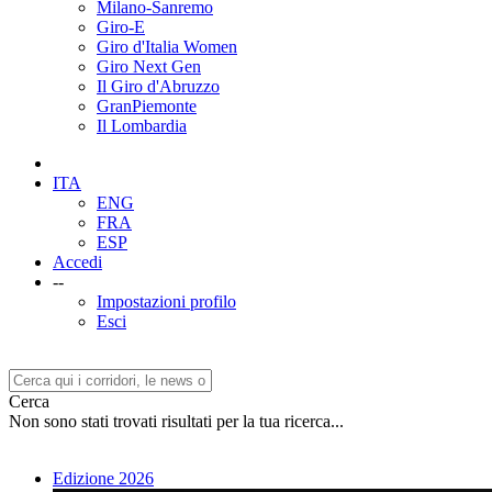
Milano-Sanremo
Giro-E
Giro d'Italia Women
Giro Next Gen
Il Giro d'Abruzzo
GranPiemonte
Il Lombardia
ITA
ENG
FRA
ESP
Accedi
--
Impostazioni profilo
Esci
Cerca
Non sono stati trovati risultati per la tua ricerca...
Edizione 2026