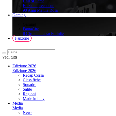
Hall of Fame
Edizioni precedenti
90 Anni Maglia Rosa
Gaming
>
Gaming
FantaGiro
ll Giro d'Italia su Fortnite
Fanzone
Vedi tutti
Edizione 2026
Edizione 2026
Recap Corsa
Classifiche
Squadre
Salite
Regioni
Made in Italy
Media
Media
News