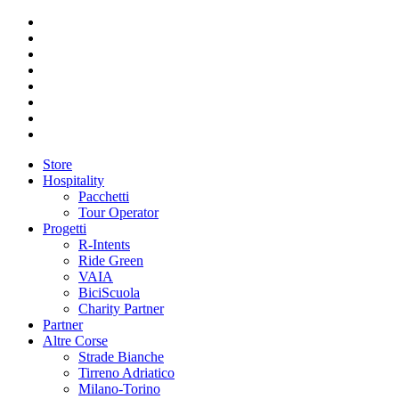
Store
Hospitality
Pacchetti
Tour Operator
Progetti
R-Intents
Ride Green
VAIA
BiciScuola
Charity Partner
Partner
Altre Corse
Strade Bianche
Tirreno Adriatico
Milano-Torino