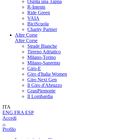
Ospita una Tappa
R-Intents
Ride Green
VAIA
BiciScuola
Charity Partner
Altre Corse
Altre Corse
Strade Bianche
Tirreno Adriatico
Milano-Torino
Milano-Sanremo
Giro-E
Giro d'Italia Women
Giro Next Gen
Il Giro d'Abruzzo
GranPiemonte
Il Lombardia
ITA
ENG
FRA
ESP
Accedi
--
Profilo