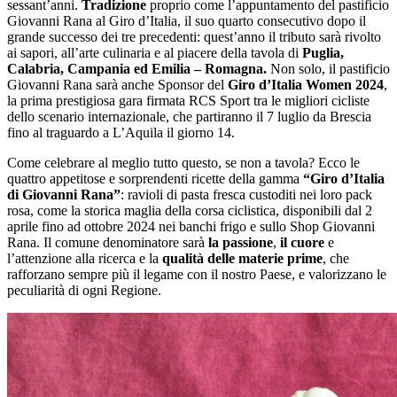
sessant’anni.
Tradizione
proprio come l’appuntamento del pastificio
Giovanni Rana al Giro d’Italia, il suo quarto consecutivo dopo il
grande successo dei tre precedenti: quest’anno il tributo sarà rivolto
ai sapori, all’arte culinaria e al piacere della tavola di
Puglia,
Calabria, Campania ed Emilia – Romagna.
Non solo, il pastificio
Giovanni Rana sarà anche Sponsor del
Giro d’Italia Women 2024
,
la prima prestigiosa gara firmata RCS Sport tra le migliori cicliste
dello scenario internazionale, che partiranno il 7 luglio da Brescia
fino al traguardo a L’Aquila il giorno 14.
Come celebrare al meglio tutto questo, se non a tavola? Ecco le
quattro appetitose e sorprendenti ricette della gamma
“Giro d’Italia
di Giovanni Rana”
: ravioli di pasta fresca custoditi nei loro pack
rosa, come la storica maglia della corsa ciclistica, disponibili dal 2
aprile fino ad ottobre 2024 nei banchi frigo e sullo Shop Giovanni
Rana. Il comune denominatore sarà
la passione
,
il cuore
e
l’attenzione alla ricerca e la
qualità delle materie prime
, che
rafforzano sempre più il legame con il nostro Paese, e valorizzano le
peculiarità di ogni Regione.