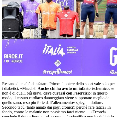
Restano due tabù da sfatare. Primo: il potere dello sport vale solo per
i diabetici. «Macché!
Anche chi ha avuto un infarto ischemico,
se
non è di quelli più gravi,
deve curarsi con l’esercizio
: in questo
modo, il tessuto cardiaco danneggiato viene supportato meglio da
quello sano, reso più forte dall’allenamento» spiega il dottore.
Secondo tabù (tanto amato dai pigri cronici): perché fare fatica? In
fondo, contro le malattie non possiamo farci niente… «Errore!»
conclude il dottor Ferrara. «La comunità scientifica non ha dubbi: lo