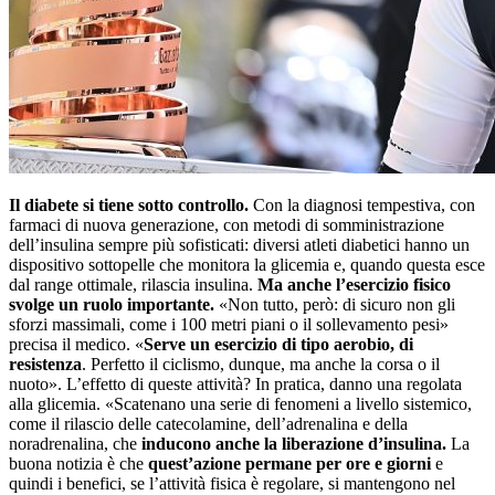
Il diabete si tiene sotto controllo.
Con la diagnosi tempestiva, con
farmaci di nuova generazione, con metodi di somministrazione
dell’insulina sempre più sofisticati: diversi atleti diabetici hanno un
dispositivo sottopelle che monitora la glicemia e, quando questa esce
dal range ottimale, rilascia insulina.
Ma anche l’esercizio fisico
svolge un ruolo importante.
«Non tutto, però: di sicuro non gli
sforzi massimali, come i 100 metri piani o il sollevamento pesi»
precisa il medico. «
Serve un esercizio di tipo aerobio, di
resistenza
. Perfetto il ciclismo, dunque, ma anche la corsa o il
nuoto». L’effetto di queste attività? In pratica, danno una regolata
alla glicemia. «Scatenano una serie di fenomeni a livello sistemico,
come il rilascio delle catecolamine, dell’adrenalina e della
noradrenalina, che
inducono anche la liberazione d’insulina.
La
buona notizia è che
quest’azione permane per ore e giorni
e
quindi i benefici, se l’attività fisica è regolare, si mantengono nel