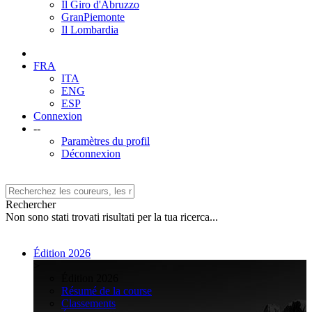
Il Giro d'Abruzzo
GranPiemonte
Il Lombardia
FRA
ITA
ENG
ESP
Connexion
--
Paramètres du profil
Déconnexion
Rechercher
Non sono stati trovati risultati per la tua ricerca...
Édition 2026
>
Édition 2026
Résumé de la course
Classements