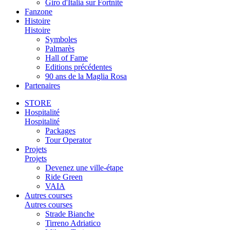
Giro d'Italia sur Fortnite
Fanzone
Histoire
Histoire
Symboles
Palmarès
Hall of Fame
Editions précédentes
90 ans de la Maglia Rosa
Partenaires
STORE
Hospitalité
Hospitalité
Packages
Tour Operator
Projets
Projets
Devenez une ville-étape
Ride Green
VAIA
Autres courses
Autres courses
Strade Bianche
Tirreno Adriatico