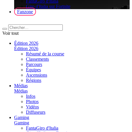
FantaGiro d'Italia
Giro d'Italia sur Fortnite
Fanzone
Voir tout
Édition 2026
Édition 2026
Résumé de la course
Classements
Parcours
Équipes
Ascensions
Régions
Médias
Médias
Infos
Photos
Vidéos
Diffuseurs
Gaming
Gaming
FantaGiro d'Italia