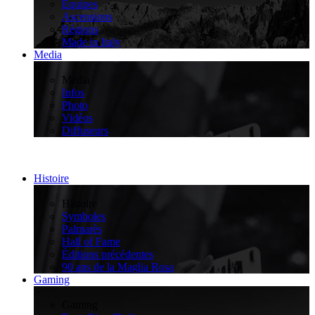
Équipes
Ascensions
Régions
Made in Italy
Media
>
Media
Infos
Photo
Vidéos
Diffuseurs
Histoire
>
Histoire
Symboles
Palmarès
Hall of Fame
Éditions précédentes
90 ans de la Maglia Rosa
Gaming
>
Gaming