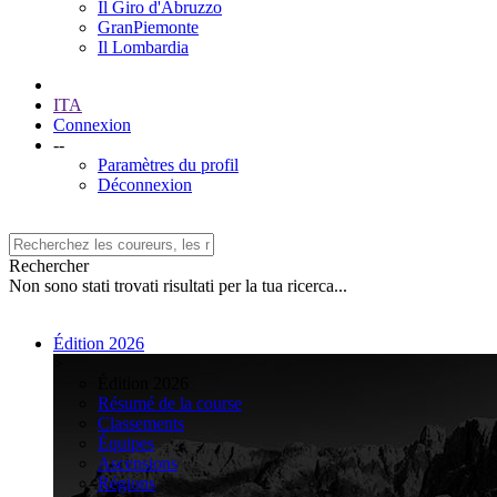
Il Giro d'Abruzzo
GranPiemonte
Il Lombardia
ITA
Connexion
--
Paramètres du profil
Déconnexion
Rechercher
Non sono stati trovati risultati per la tua ricerca...
Édition 2026
>
Édition 2026
Résumé de la course
Classements
Équipes
Ascensions
Régions