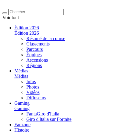
Voir tout
Édition 2026
Édition 2026
Résumé de la course
Classements
Parcours
Équipes
Ascensions
Régions
Médias
Médias
Infos
Photos
Vidéos
Diffuseurs
Gaming
Gaming
FantaGiro d'Italia
Giro d'Italia sur Fortnite
Fanzone
Histoire