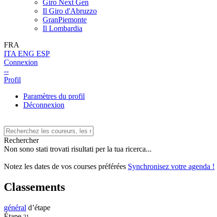
Giro Next Gen
Il Giro d'Abruzzo
GranPiemonte
Il Lombardia
FRA
ITA
ENG
ESP
Connexion
--
Profil
Paramètres du profil
Déconnexion
Rechercher
Non sono stati trovati risultati per la tua ricerca...
Notez les dates de vos courses préférées
Synchronisez votre agenda !
Classements
général
d’étape
Étape
21