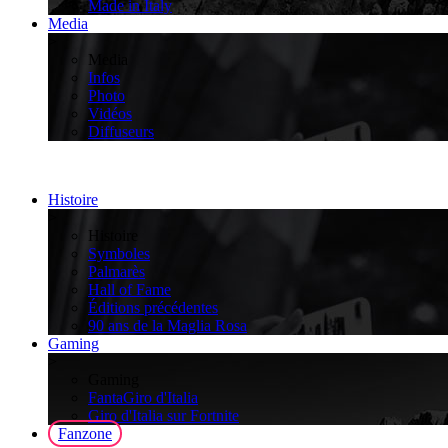
Made in Italy
Media
>
Media
Infos
Photo
Vidéos
Diffuseurs
Histoire
>
Histoire
Symboles
Palmarès
Hall of Fame
Éditions précédentes
90 ans de la Maglia Rosa
Gaming
>
Gaming
FantaGiro d'Italia
Giro d'Italia sur Fortnite
Fanzone