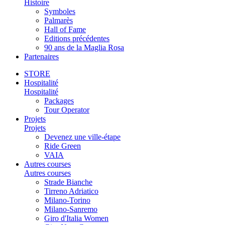
Histoire
Symboles
Palmarès
Hall of Fame
Editions précédentes
90 ans de la Maglia Rosa
Partenaires
STORE
Hospitalité
Hospitalité
Packages
Tour Operator
Projets
Projets
Devenez une ville-étape
Ride Green
VAIA
Autres courses
Autres courses
Strade Bianche
Tirreno Adriatico
Milano-Torino
Milano-Sanremo
Giro d'Italia Women