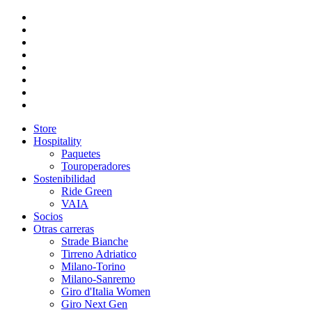
Store
Hospitality
Paquetes
Touroperadores
Sostenibilidad
Ride Green
VAIA
Socios
Otras carreras
Strade Bianche
Tirreno Adriatico
Milano-Torino
Milano-Sanremo
Giro d'Italia Women
Giro Next Gen