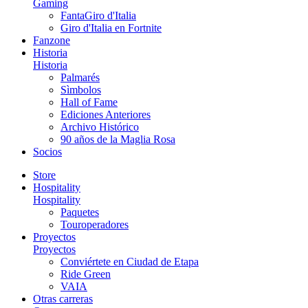
Gaming
FantaGiro d'Italia
Giro d'Italia en Fortnite
Fanzone
Historia
Historia
Palmarés
Sìmbolos
Hall of Fame
Ediciones Anteriores
Archivo Histórico
90 años de la Maglia Rosa
Socios
Store
Hospitality
Hospitality
Paquetes
Touroperadores
Proyectos
Proyectos
Conviértete en Ciudad de Etapa
Ride Green
VAIA
Otras carreras