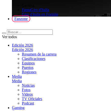
>
Gaming
FantaGiro d'Italia
Giro d'Italia en Fortnite
Fanzone
Ver todos
Edición 2026
Edición 2026
Resumen de la carrera
Clasificaciones
Equipos
Puertos
Regiones
Media
Media
Noticias
Fotos
Videos
TV Oficiales
Podcast
Gaming