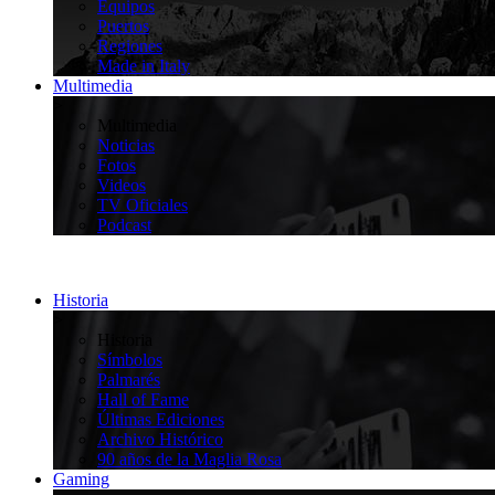
Equipos
Puertos
Regiones
Made in Italy
Multimedia
>
Multimedia
Noticias
Fotos
Videos
TV Oficiales
Podcast
Historia
>
Historia
Símbolos
Palmarés
Hall of Fame
Últimas Ediciones
Archivo Histórico
90 años de la Maglia Rosa
Gaming