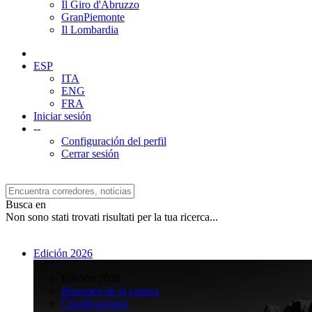
Il Giro d'Abruzzo
GranPiemonte
Il Lombardia
ESP
ITA
ENG
FRA
Iniciar sesión
--
Configuración del perfil
Cerrar sesión
Busca en
Non sono stati trovati risultati per la tua ricerca...
Edición 2026
>
Edición 2026
Resumen de la carrera
Clasificaciones