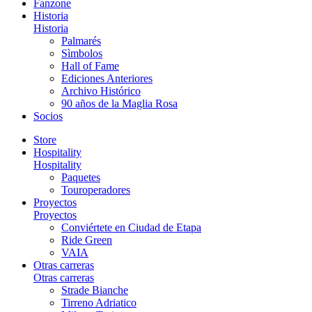
Fanzone
Historia
Historia
Palmarés
Sìmbolos
Hall of Fame
Ediciones Anteriores
Archivo Histórico
90 años de la Maglia Rosa
Socios
Store
Hospitality
Hospitality
Paquetes
Touroperadores
Proyectos
Proyectos
Conviértete en Ciudad de Etapa
Ride Green
VAIA
Otras carreras
Otras carreras
Strade Bianche
Tirreno Adriatico