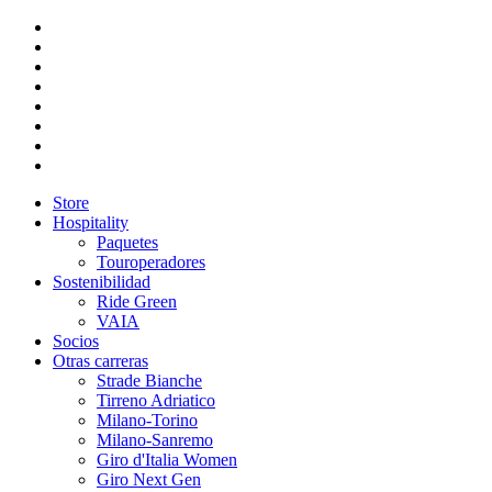
Store
Hospitality
Paquetes
Touroperadores
Sostenibilidad
Ride Green
VAIA
Socios
Otras carreras
Strade Bianche
Tirreno Adriatico
Milano-Torino
Milano-Sanremo
Giro d'Italia Women
Giro Next Gen