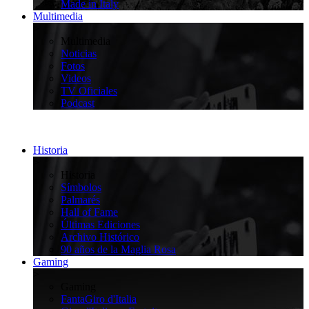
Made in Italy
Multimedia
>
Multimedia
Noticias
Fotos
Videos
TV Oficiales
Podcast
Historia
>
Historia
Símbolos
Palmarés
Hall of Fame
Últimas Ediciones
Archivo Histórico
90 años de la Maglia Rosa
Gaming
>
Gaming
FantaGiro d'Italia