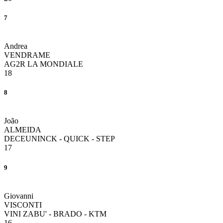
7
Andrea
VENDRAME
AG2R LA MONDIALE
18
8
João
ALMEIDA
DECEUNINCK - QUICK - STEP
17
9
Giovanni
VISCONTI
VINI ZABU' - BRADO - KTM
16