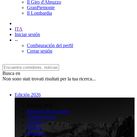
Il Giro d'Abruzzo
GranPiemonte
Il Lombardia
ITA
Iniciar sesión
--
Configuración del perfil
Cerrar sesión
Busca en
Non sono stati trovati risultati per la tua ricerca...
Edición 2026
>
Edición 2026
Resumen de la carrera
Clasificaciones
Equipos
Puertos
Regiones