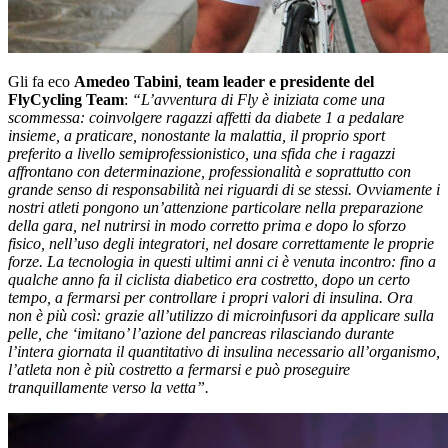
Gli fa eco
Amedeo Tabini
,
team leader e presidente del
FlyCycling Team
:
“L’avventura di Fly è iniziata come una
scommessa: coinvolgere ragazzi affetti da diabete 1 a pedalare
insieme, a praticare, nonostante la malattia, il proprio sport
preferito a livello semiprofessionistico, una sfida che i ragazzi
affrontano con determinazione, professionalità e soprattutto con
grande senso di responsabilità nei riguardi di se stessi. Ovviamente i
nostri atleti pongono un’attenzione particolare nella preparazione
della gara, nel nutrirsi in modo corretto prima e dopo lo sforzo
fisico, nell’uso degli integratori, nel dosare correttamente le proprie
forze. La tecnologia in questi ultimi anni ci è venuta incontro: fino a
qualche anno fa il ciclista diabetico era costretto, dopo un certo
tempo, a fermarsi per controllare i propri valori di insulina. Ora
non è più così: grazie all’utilizzo di microinfusori da applicare sulla
pelle, che ‘imitano’ l’azione del pancreas rilasciando durante
l’intera giornata il quantitativo di insulina necessario all’organismo,
l’atleta non è più costretto a fermarsi e può proseguire
tranquillamente verso la vetta”.