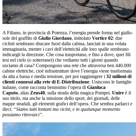
A Filiano, in provincia di Potenza, l’energia prende forma nel giallo-
sole del graffito di
Giulio Giordano
, intitolato
Vortice 02
: due
ciclisti sembrano sbucare fuori dalla cabina, lanciati in una volata
immaginaria, mentre i cavi dell’elettricità alle loro spalle sembrano
indicargli la direzione. Che cosa trasportano, e fino a dove, quei fili
tesi nel cielo (o sotterranei) che vediamo tutti i giorni quando
usciamo di casa? Compongono una rete che attraversa ben 440.000
cabine elettriche, cioè infrastrutture dove l’energia viene trasformata
da alta a bassa e media tensione, per poi raggiungere i
32 milioni di
clienti connessi alla rete di E-Distribuzione
. Uniscono le famiglie
italiane, come racconta benissimo l’opera di
Gianluca
Caputo
,
alias
Zeus40
, sulla strada della magica Pompei.
Unire
è il
suo titolo, ma anche la missione dello sport, dei giornali, delle
mappe stradali, gli elementi grafici dell’opera. Che sembra parlarci e
dirci:
“Siamo tutti lontani ma vicini, e in qualunque momento
possiamo ritrovarci”
.