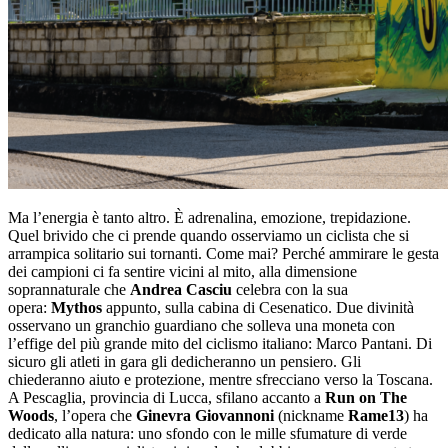
Ma l’energia è tanto altro. È adrenalina, emozione, trepidazione.
Quel brivido che ci prende quando osserviamo un ciclista che si
arrampica solitario sui tornanti. Come mai? Perché ammirare le gesta
dei campioni ci fa sentire vicini al mito, alla dimensione
soprannaturale che
Andrea Casciu
celebra con la sua
opera:
Mythos
appunto, sulla cabina di Cesenatico. Due divinità
osservano un granchio guardiano che solleva una moneta con
l’effige del più grande mito del ciclismo italiano: Marco Pantani. Di
sicuro gli atleti in gara gli dedicheranno un pensiero. Gli
chiederanno aiuto e protezione, mentre sfrecciano verso la Toscana.
A Pescaglia, provincia di Lucca, sfilano accanto a
Run on The
Woods
, l’opera che
Ginevra Giovannoni
(nickname
Rame13
) ha
dedicato alla natura: uno sfondo con le mille sfumature di verde