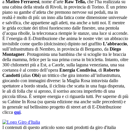
a
Matteo Ferraresi
,
nome d’arte
Raw Tella,
che l’ha realizzata su
una cabina della strada di Rivoli, in provincia di Torino. È un primo
piano su gambe d’atleta che premono nervose sui pedali, ma in
realtà è molto di più: un inno alla fatica come dimensione universale
e salvifica, che appartiene agli atleti, ma anche a tutti noi. E mentre
le grida eccitate dei tifosi fuoriescono dalle finestre, una pentola
d’acqua ribolle, la telecronaca riempie le stanze, una luce si accende.
È l’energia di E-Distribuzione che anima le nostre vite: un abbraccio
invisibile come quello (dolcissimo) dipinto nel graffito
L’abbraccio
,
sull’infrastruttura di Nembro, in provincia di Bergamo, da
Diego
Montagner
. Protagonista una bambina che si scioglie tra le braccia
della mamma, felice per la sua prima corsa in bicicletta. Intanto, oltre
300 chilometri più a Est, a Caorle, sulla laguna veneziana, una sua
coetanea è al centro dell’opera
Energia Condivisa
, di
Roberto
Candotti
(alias
Obi
) un trittico che gira intorno all’infrastruttura,
giocando con immagini diverse: la Maglia Rosa intravista dallo
spettatore a bordo strada, il ciclista che scatta in una fuga disperata,
le ali di folla che si aprono, il sorriso ancora imperfetto di una
piccola tifosa. È sempre energia e ci riguarda tutti. Per saperne di più
su Cabine In Rosa (su questa edizione ma anche sulle precedenti) e
in generale sul bellissimo progetto di street art di E-Distribuzione
clicca
qui
.
I contenuti di questo articolo sono stati prodotti da giro d'italia