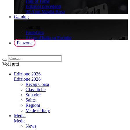
Hall of Fame
Edizioni precedenti
90 Anni Maglia Rosa
Gaming
>
Gaming
FantaGiro
ll Giro d'Italia su Fortnite
Fanzone
Vedi tutti
Edizione 2026
Edizione 2026
Recap Corsa
Classifiche
Squadre
Salite
Regioni
Made in Italy
Media
Media
News