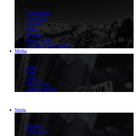
>
Edizione 2026
Recap Corsa
Classifiche
Squadre
Salite
Regioni
Made in Italy
Diventa Città di Tappa
Media
>
Media
News
Foto
Video
Broadcaster
Radio Ufficiale
Storia
>
Storia
Simboli
Albo d'Oro