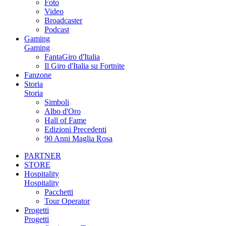
Foto
Video
Broadcaster
Podcast
Gaming
Gaming
FantaGiro d'Italia
Il Giro d'Italia su Fortnite
Fanzone
Storia
Storia
Simboli
Albo d'Oro
Hall of Fame
Edizioni Precedenti
90 Anni Maglia Rosa
PARTNER
STORE
Hospitality
Hospitality
Pacchetti
Tour Operator
Progetti
Progetti