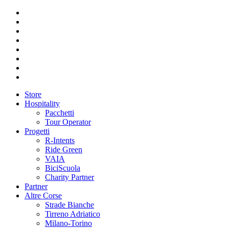
Store
Hospitality
Pacchetti
Tour Operator
Progetti
R-Intents
Ride Green
VAIA
BiciScuola
Charity Partner
Partner
Altre Corse
Strade Bianche
Tirreno Adriatico
Milano-Torino