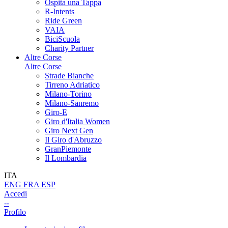
Ospita una Tappa
R-Intents
Ride Green
VAIA
BiciScuola
Charity Partner
Altre Corse
Altre Corse
Strade Bianche
Tirreno Adriatico
Milano-Torino
Milano-Sanremo
Giro-E
Giro d'Italia Women
Giro Next Gen
Il Giro d'Abruzzo
GranPiemonte
Il Lombardia
ITA
ENG
FRA
ESP
Accedi
--
Profilo