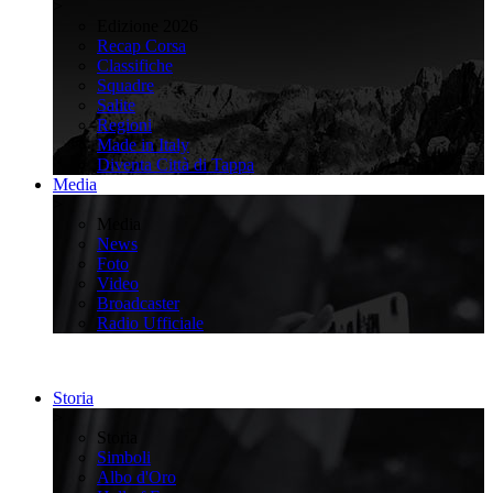
>
Edizione 2026
Recap Corsa
Classifiche
Squadre
Salite
Regioni
Made in Italy
Diventa Città di Tappa
Media
>
Media
News
Foto
Video
Broadcaster
Radio Ufficiale
Storia
>
Storia
Simboli
Albo d'Oro