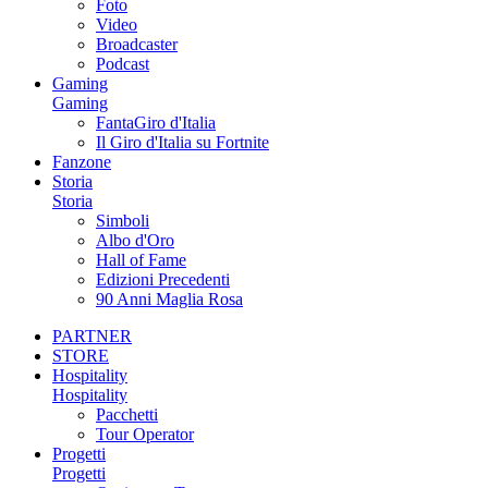
Foto
Video
Broadcaster
Podcast
Gaming
Gaming
FantaGiro d'Italia
Il Giro d'Italia su Fortnite
Fanzone
Storia
Storia
Simboli
Albo d'Oro
Hall of Fame
Edizioni Precedenti
90 Anni Maglia Rosa
PARTNER
STORE
Hospitality
Hospitality
Pacchetti
Tour Operator
Progetti
Progetti