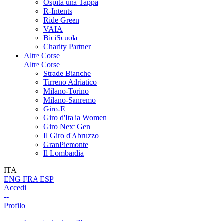
Ospita una Tappa
R-Intents
Ride Green
VAIA
BiciScuola
Charity Partner
Altre Corse
Altre Corse
Strade Bianche
Tirreno Adriatico
Milano-Torino
Milano-Sanremo
Giro-E
Giro d'Italia Women
Giro Next Gen
Il Giro d'Abruzzo
GranPiemonte
Il Lombardia
ITA
ENG
FRA
ESP
Accedi
--
Profilo