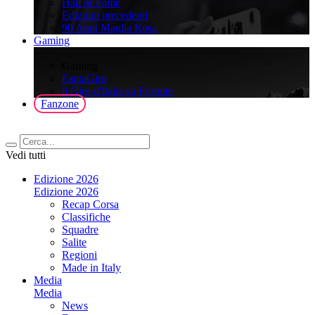
Hall of Fame
Edizioni precedenti
90 Anni Maglia Rosa
Gaming
>
Gaming
FantaGiro
ll Giro d'Italia su Fortnite
Fanzone
Vedi tutti
Edizione 2026
Edizione 2026
Recap Corsa
Classifiche
Squadre
Salite
Regioni
Made in Italy
Media
Media
News