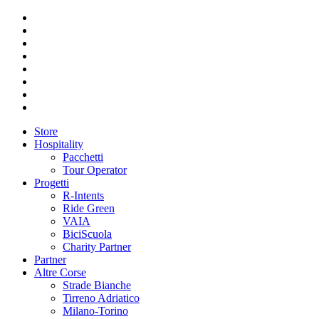
Store
Hospitality
Pacchetti
Tour Operator
Progetti
R-Intents
Ride Green
VAIA
BiciScuola
Charity Partner
Partner
Altre Corse
Strade Bianche
Tirreno Adriatico
Milano-Torino